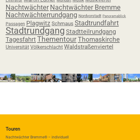
Musikviertel
Literatur
Musik
Mundart
Nachtwächter
Nachtwächter Bremme
Nachtwächterrundgang
Nordvorstadt
Panoramablick
Stadtrundfahrt
Plagwitz
Schmaus
Passagen
Stadtrundgang
Stadtteilrundgang
Thementour
Tagesfahrt
Thomaskirche
Waldstraßenviertel
Universität
Völkerschlacht
Touren
Nachtwächter Bremme® – individuell