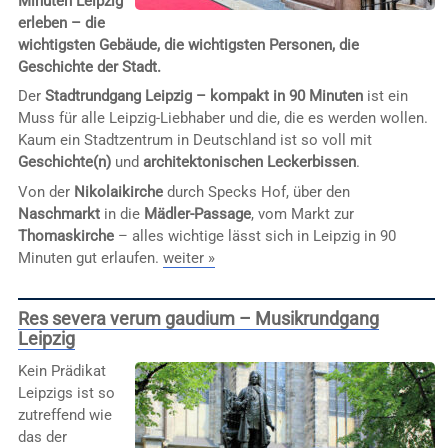
Minuten Leipzig
erleben – die
wichtigsten Gebäude, die wichtigsten Personen, die
Geschichte der Stadt.
Der
Stadtrundgang Leipzig – kompakt in 90 Minuten
ist ein
Muss für alle Leipzig-Liebhaber und die, die es werden wollen.
Kaum ein Stadtzentrum in Deutschland ist so voll mit
Geschichte(n)
und
architektonischen Leckerbissen
.
Von der
Nikolaikirche
durch Specks Hof, über den
Naschmarkt
in die
Mädler-Passage
, vom Markt zur
Thomaskirche
– alles wichtige lässt sich in Leipzig in 90
Minuten gut erlaufen.
weiter »
Res severa verum gaudium – Musikrundgang
Leipzig
Kein Prädikat
Leipzigs ist so
zutreffend wie
das der