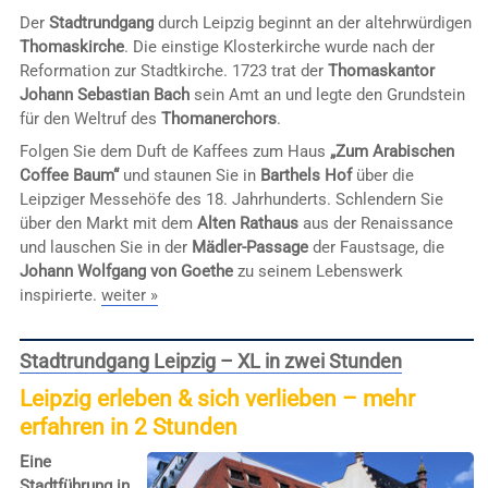
Der
Stadtrundgang
durch Leipzig beginnt an der altehrwürdigen
Thomaskirche
. Die einstige Klosterkirche wurde nach der
Reformation zur Stadtkirche. 1723 trat der
Thomaskantor
Johann Sebastian Bach
sein Amt an und legte den Grundstein
für den Weltruf des
Thomanerchors
.
Folgen Sie dem Duft de Kaffees zum Haus
„Zum Arabischen
Coffee Baum“
und staunen Sie in
Barthels Hof
über die
Leipziger Messehöfe des 18. Jahrhunderts. Schlendern Sie
über den Markt mit dem
Alten Rathaus
aus der Renaissance
und lauschen Sie in der
Mädler-Passage
der Faustsage, die
Johann Wolfgang von Goethe
zu seinem Lebenswerk
inspirierte.
weiter »
Stadtrundgang Leipzig – XL in zwei Stunden
Leipzig erleben & sich verlieben – mehr
erfahren in 2 Stunden
Eine
Stadtführung in