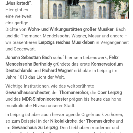
„Musikstadt“
.
Hier gibt es
eine weltweit
einzigartige
Dichte von
Wohn- und Wirkungsstätten großer Musiker
. Bach
und die Thomaner, Mendelssohn, Wagner, Masur und andere –
wir präsentieren
Leipzigs reiches Musikleben
in Vergangenheit
und Gegenwart.
Johann Sebastian Bach
schuf hier sein Lebenswerk,
Felix
Mendelssohn Bartholdy
gründete das erste
Konservatorium
Deutschlands
und
Richard Wagner
erblickte in Leipzig im
Jahre 1813 das Licht der Welt.
Wichtige Institutionen, wie das weltberühmte
Gewandhausorchester
, der
Thomanerchor
, die
Oper Leipzig
und das
MDR-Sinfonieorchester
prägen bis heute das hohe
musikalische Niveau unserer Stadt.
In Leipzig ist aber auch hervorragende Orgelmusik zu hören,
so zum Beispiel in der
Nikolaikirche
, der
Thomaskirche
und
im
Gewandhaus zu Leipzig
. Den Liebhabern moderner und