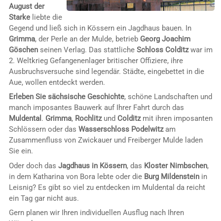
August der
Starke
liebte die
Gegend und ließ sich in Kössern ein Jagdhaus bauen. In
Grimma
, der Perle an der Mulde, betrieb
Georg Joachim
Göschen
seinen Verlag. Das stattliche
Schloss Colditz
war im
2. Weltkrieg Gefangenenlager britischer Offiziere, ihre
Ausbruchsversuche sind legendär. Städte, eingebettet in die
Aue, wollen entdeckt werden.
Erleben Sie sächsische Geschichte
, schöne Landschaften und
manch imposantes Bauwerk auf Ihrer Fahrt durch das
Muldental
.
Grimma
,
Rochlitz
und
Colditz
mit ihren imposanten
Schlössern oder das
Wasserschloss Podelwitz
am
Zusammenfluss von Zwickauer und Freiberger Mulde laden
Sie ein.
Oder doch das
Jagdhaus in Kössern
, das
Kloster Nimbschen
,
in dem Katharina von Bora lebte oder die
Burg Mildenstein
in
Leisnig? Es gibt so viel zu entdecken im Muldental da reicht
ein Tag gar nicht aus.
Gern planen wir Ihren individuellen Ausflug nach Ihren