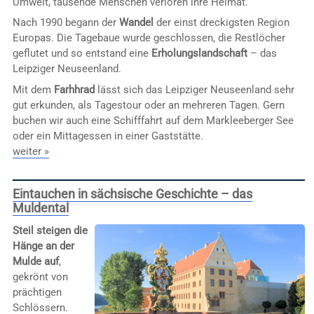
Umwelt, tausende Menschen verloren ihre Heimat.
Nach 1990 begann der
Wandel
der einst dreckigsten Region
Europas. Die Tagebaue wurde geschlossen, die Restlöcher
geflutet und so entstand eine
Erholungslandschaft
– das
Leipziger Neuseenland.
Mit dem
Farhhrad
lässt sich das Leipziger Neuseenland sehr
gut erkunden, als Tagestour oder an mehreren Tagen. Gern
buchen wir auch eine Schifffahrt auf dem Markleeberger See
oder ein Mittagessen in einer Gaststätte.
weiter »
Eintauchen in sächsische Geschichte – das
Muldental
Steil steigen die
Hänge an der
Mulde auf
,
gekrönt von
prächtigen
Schlössern.