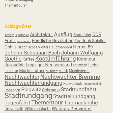
Thementouren
Schlagwörter
Ausflug
Architektur
DDR
Bootsfahrt
Advent
Apotheke
Friedliche Revolution
Erotik
Friedrich Schiller
Freimaurer
Herbst 89
Gohlis
Graphisches Viertel
Hauptbahnhof
Johann Sebastian Bach
Johann Wolfgang
Kostümführung
Goethe
Krimitour
Kaffee
Leipziger Neuseenland
Liebe
Kurzauftritt
Leutzsch
Martin Luther
Musikviertel
Literatur
Musik
Mundart
Nachtwächter
Nachtwächter Bremme
Nachtwächterrundgang
Nordvorstadt
Panoramablick
Stadtrundfahrt
Plagwitz
Schmaus
Passagen
Stadtrundgang
Stadtteilrundgang
Thementour
Thomaskirche
Tagesfahrt
Waldstraßenviertel
Universität
Völkerschlacht