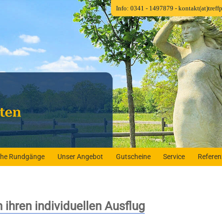
Info: 0341 - 1497879
- kontakt(at)tref
iche Rundgänge
Unser Angebot
Gutscheine
Service
Refere
ihren individuellen Ausflug