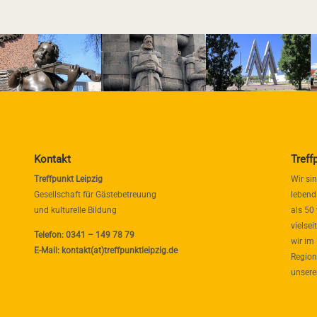
Kontakt
Treff
Treffpunkt Leipzig
Wir si
Gesellschaft für Gästebetreuung
lebend
und kulturelle Bildung
als 50
vielse
Telefon: 0341 – 149 78 79
wir im
E-Mail: kontakt(at)treffpunktleipzig.de
Region
unsere