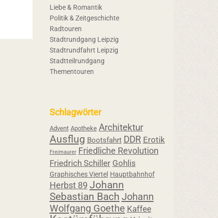
Liebe & Romantik
Politik & Zeitgeschichte
Radtouren
Stadtrundgang Leipzig
Stadtrundfahrt Leipzig
Stadtteilrundgang
Thementouren
Schlagwörter
Architektur
Advent
Apotheke
Ausflug
DDR
Erotik
Bootsfahrt
Friedliche Revolution
Freimaurer
Friedrich Schiller
Gohlis
Graphisches Viertel
Hauptbahnhof
Johann
Herbst 89
Sebastian Bach
Johann
Wolfgang Goethe
Kaffee