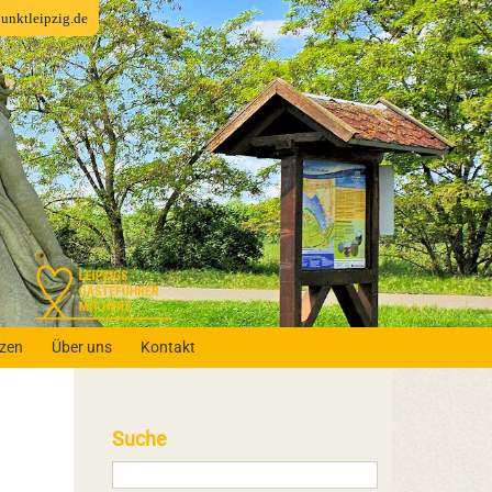
fpunktleipzig.de
nzen
Über uns
Kontakt
Suche