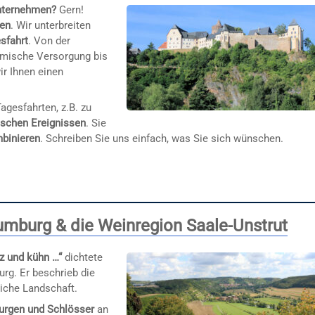
unternehmen?
Gern!
gen
. Wir unterbreiten
esfahrt
. Von der
omische Versorgung bis
ir Ihnen einen
agesfahrten, z.B. zu
ischen Ereignissen
. Sie
binieren
. Schreiben Sie uns einfach, was Sie sich wünschen.
umburg & die Weinregion Saale-Unstrut
z und kühn …“
dichtete
rg. Er beschrieb die
iche Landschaft.
urgen und Schlösser
an