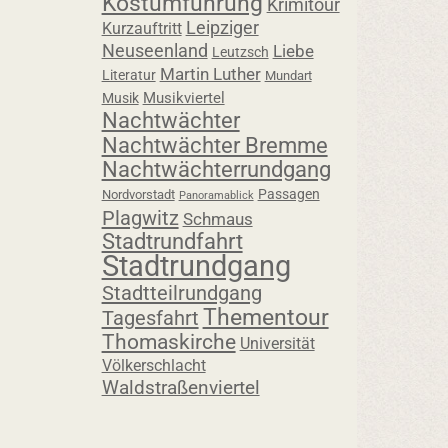
Kostümführung
Krimitour
Leipziger
Kurzauftritt
Neuseenland
Liebe
Leutzsch
Martin Luther
Literatur
Mundart
Musikviertel
Musik
Nachtwächter
Nachtwächter Bremme
Nachtwächterrundgang
Passagen
Nordvorstadt
Panoramablick
Plagwitz
Schmaus
Stadtrundfahrt
Stadtrundgang
Stadtteilrundgang
Thementour
Tagesfahrt
Thomaskirche
Universität
Völkerschlacht
Waldstraßenviertel