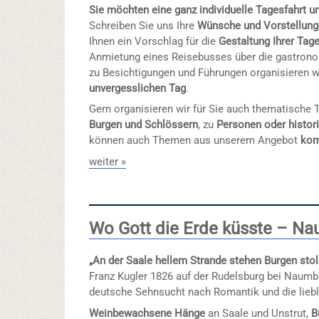
Sie möchten eine ganz individuelle Tagesfahrt 
Schreiben Sie uns Ihre
Wünsche und Vorstellun
Ihnen ein Vorschlag für die
Gestaltung Ihrer Tag
Anmietung eines Reisebusses über die gastron
zu Besichtigungen und Führungen organisieren w
unvergesslichen Tag
.
Gern organisieren wir für Sie auch thematische T
Burgen und Schlössern
, zu
Personen oder histor
können auch Themen aus unserem Angebot
kom
weiter »
Wo Gott die Erde küsste – Na
„An der Saale hellem Strande stehen Burgen stol
Franz Kugler 1826 auf der Rudelsburg bei Naumbu
deutsche Sehnsucht nach Romantik und die liebl
Weinbewachsene Hänge
an Saale und Unstrut,
B