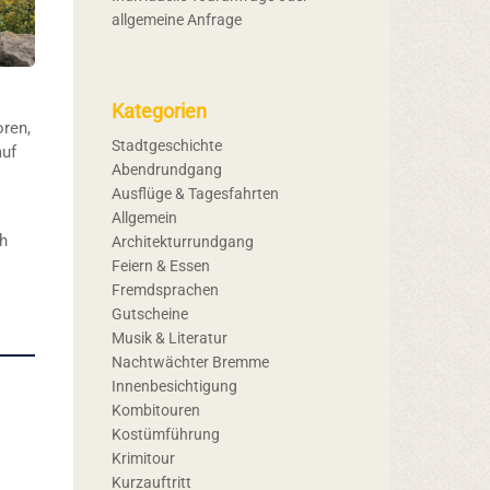
allgemeine Anfrage
Kategorien
oren,
Stadtgeschichte
auf
Abendrundgang
Ausflüge & Tagesfahrten
Allgemein
ch
Architekturrundgang
Feiern & Essen
Fremdsprachen
Gutscheine
Musik & Literatur
Nachtwächter Bremme
Innenbesichtigung
Kombitouren
Kostümführung
Krimitour
Kurzauftritt