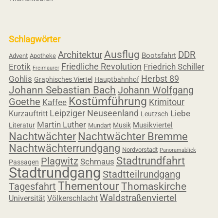
Schlagwörter
Ausflug
Architektur
DDR
Bootsfahrt
Advent
Apotheke
Friedliche Revolution
Erotik
Friedrich Schiller
Freimaurer
Herbst 89
Gohlis
Graphisches Viertel
Hauptbahnhof
Johann Sebastian Bach
Johann Wolfgang
Kostümführung
Goethe
Krimitour
Kaffee
Leipziger Neuseenland
Liebe
Kurzauftritt
Leutzsch
Martin Luther
Musikviertel
Literatur
Musik
Mundart
Nachtwächter
Nachtwächter Bremme
Nachtwächterrundgang
Nordvorstadt
Panoramablick
Stadtrundfahrt
Plagwitz
Schmaus
Passagen
Stadtrundgang
Stadtteilrundgang
Thementour
Tagesfahrt
Thomaskirche
Waldstraßenviertel
Universität
Völkerschlacht