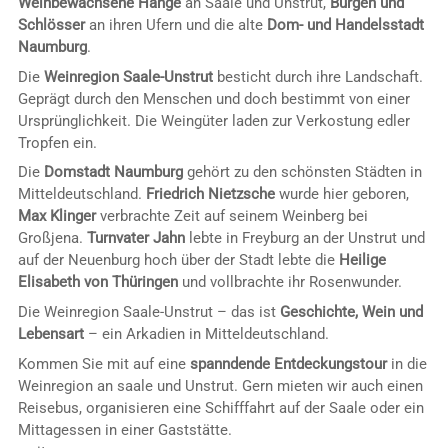
Weinbewachsene Hänge
an Saale und Unstrut,
Burgen und
Schlösser
an ihren Ufern und die alte
Dom- und Handelsstadt
Naumburg
.
Die
Weinregion Saale-Unstrut
besticht durch ihre Landschaft.
Geprägt durch den Menschen und doch bestimmt von einer
Ursprünglichkeit. Die Weingüter laden zur Verkostung edler
Tropfen ein.
Die
Domstadt Naumburg
gehört zu den schönsten Städten in
Mitteldeutschland.
Friedrich Nietzsche
wurde hier geboren,
Max Klinger
verbrachte Zeit auf seinem Weinberg bei
Großjena.
Turnvater Jahn
lebte in Freyburg an der Unstrut und
auf der Neuenburg hoch über der Stadt lebte die
Heilige
Elisabeth von Thüringen
und vollbrachte ihr Rosenwunder.
Die Weinregion Saale-Unstrut – das ist
Geschichte, Wein und
Lebensart
– ein Arkadien in Mitteldeutschland.
Kommen Sie mit auf eine
spanndende Entdeckungstour
in die
Weinregion an saale und Unstrut. Gern mieten wir auch einen
Reisebus, organisieren eine Schifffahrt auf der Saale oder ein
Mittagessen in einer Gaststätte.