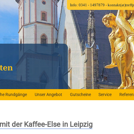
Info: 0341 - 1497879
- kontakt(at)tref
iche Rundgänge
Unser Angebot
Gutscheine
Service
Refere
t der Kaffee-Else in Leipzig