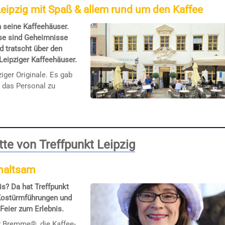
eipzig mit Spaß & allem rund um den Kaffee
n seine Kaffeehäuser.
Else sind Geheimnisse
d tratscht über den
eipziger Kaffeehäuser.
iger Originale. Es gab
 das Personal zu
te von Treffpunkt Leipzig
rhaltsam
is? Da hat Treffpunkt
 Kostürmführungen und
 Feier zum Erlebnis.
 Bremme®, die Kaffee-