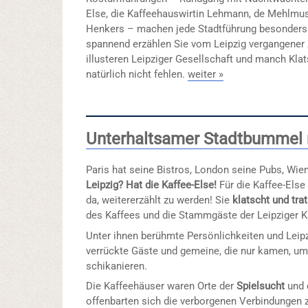
Else, die Kaffeehauswirtin Lehmann, de Mehlmus
Henkers – machen jede Stadtführung besonders.
spannend erzählen Sie vom Leipzig vergangener 
illusteren Leipziger Gesellschaft und manch Kla
natürlich nicht fehlen.
weiter »
Unterhaltsamer Stadtbummel m
Paris hat seine Bistros, London seine Pubs, Wie
Leipzig? Hat die Kaffee-Else!
Für die Kaffee-Els
da, weitererzählt zu werden! Sie
klatscht und tra
des Kaffees und die Stammgäste der Leipziger K
Unter ihnen berühmte Persönlichkeiten und Leipz
verrückte Gäste und gemeine, die nur kamen, um
schikanieren.
Die Kaffeehäuser waren Orte der
Spielsucht
und
offenbarten sich die verborgenen Verbindungen z