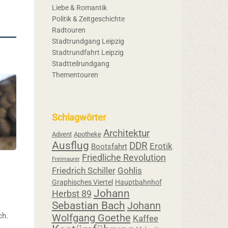
Liebe & Romantik
Politik & Zeitgeschichte
Radtouren
Stadtrundgang Leipzig
Stadtrundfahrt Leipzig
Stadtteilrundgang
Thementouren
Schlagwörter
Architektur
Advent
Apotheke
Ausflug
DDR
Erotik
Bootsfahrt
Friedliche Revolution
Freimaurer
Friedrich Schiller
Gohlis
Graphisches Viertel
Hauptbahnhof
Johann
Herbst 89
Sebastian Bach
Johann
ch.
Wolfgang Goethe
Kaffee