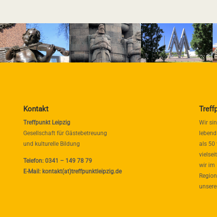
Kontakt
Treff
Treffpunkt Leipzig
Wir si
Gesellschaft für Gästebetreuung
lebend
und kulturelle Bildung
als 50
vielse
Telefon: 0341 – 149 78 79
wir im
E-Mail: kontakt(at)treffpunktleipzig.de
Region
unsere