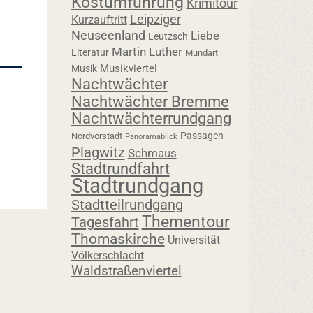
Kostümführung
Krimitour
Leipziger
Kurzauftritt
Neuseenland
Liebe
Leutzsch
Martin Luther
Literatur
Mundart
Musikviertel
Musik
Nachtwächter
Nachtwächter Bremme
Nachtwächterrundgang
Passagen
Nordvorstadt
Panoramablick
Plagwitz
Schmaus
Stadtrundfahrt
Stadtrundgang
Stadtteilrundgang
Thementour
Tagesfahrt
Thomaskirche
Universität
Völkerschlacht
Waldstraßenviertel