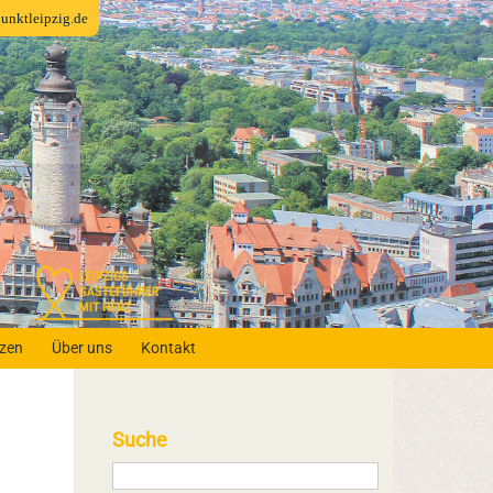
fpunktleipzig.de
nzen
Über uns
Kontakt
Suche