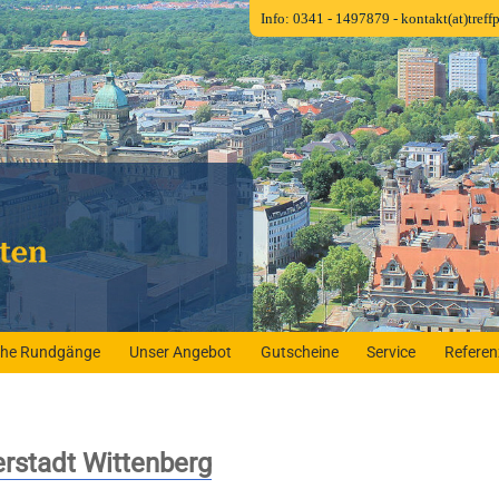
Info: 0341 - 1497879
- kontakt(at)tref
iche Rundgänge
Unser Angebot
Gutscheine
Service
Refere
erstadt Wittenberg