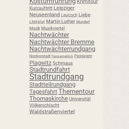
Kostümführung
Krimitour
Leipziger
Kurzauftritt
Neuseenland
Liebe
Leutzsch
Martin Luther
Literatur
Mundart
Musikviertel
Musik
Nachtwächter
Nachtwächter Bremme
Nachtwächterrundgang
Passagen
Nordvorstadt
Panoramablick
Plagwitz
Schmaus
Stadtrundfahrt
Stadtrundgang
Stadtteilrundgang
Thementour
Tagesfahrt
Thomaskirche
Universität
Völkerschlacht
Waldstraßenviertel