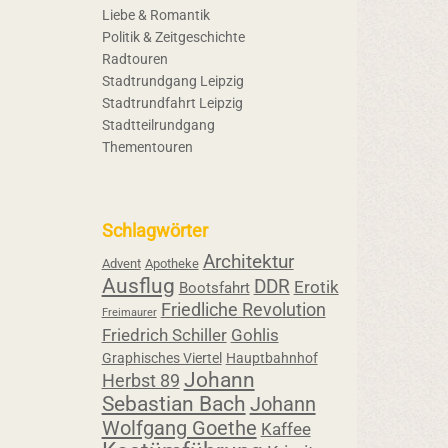
Liebe & Romantik
Politik & Zeitgeschichte
Radtouren
Stadtrundgang Leipzig
Stadtrundfahrt Leipzig
Stadtteilrundgang
Thementouren
Schlagwörter
Architektur
Advent
Apotheke
Ausflug
DDR
Erotik
Bootsfahrt
Friedliche Revolution
Freimaurer
Friedrich Schiller
Gohlis
Graphisches Viertel
Hauptbahnhof
Johann
Herbst 89
Sebastian Bach
Johann
Wolfgang Goethe
Kaffee