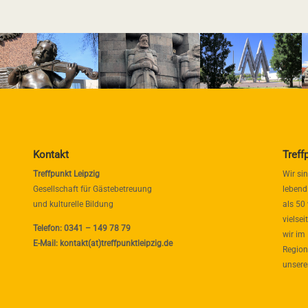
Kontakt
Treff
Treffpunkt Leipzig
Wir si
Gesellschaft für Gästebetreuung
lebend
und kulturelle Bildung
als 50
vielse
Telefon: 0341 – 149 78 79
wir im
E-Mail: kontakt(at)treffpunktleipzig.de
Region
unsere