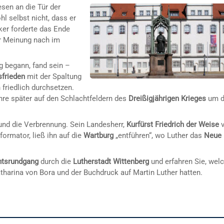
sen an die Tür der
hl selbst nicht, dass er
ker forderte das Ende
er Meinung nach im
 begann, fand sein –
sfrieden
mit der Spaltung
n friedlich durchsetzen.
hre später auf den Schlachtfeldern des
Dreißigjährigen Krieges
um d
 und die Verbrennung. Sein Landesherr,
Kurfürst Friedrich der Weise
v
ormator, ließ ihn auf die
Wartburg
„entführen“, wo Luther das
Neue
htsrundgang
durch die
Lutherstadt Wittenberg
und erfahren Sie, wel
tharina von Bora und der Buchdruck auf Martin Luther hatten.