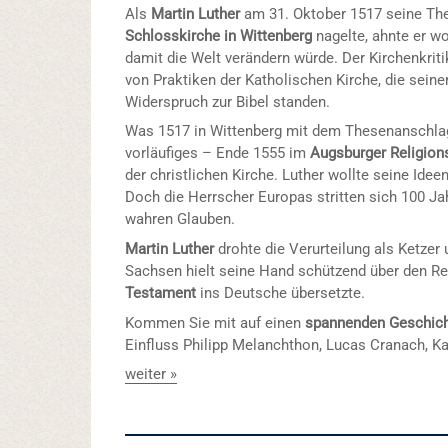
Als
Martin Luther
am 31. Oktober 1517 seine The
Schlosskirche in Wittenberg
nagelte, ahnte er wo
damit die Welt verändern würde. Der Kirchenkriti
von Praktiken der Katholischen Kirche, die sein
Widerspruch zur Bibel standen.
Was 1517 in Wittenberg mit dem Thesenanschlag
vorläufiges – Ende 1555 im
Augsburger Religion
der christlichen Kirche. Luther wollte seine Idee
Doch die Herrscher Europas stritten sich 100 Ja
wahren Glauben.
Martin Luther
drohte die Verurteilung als Ketzer
Sachsen hielt seine Hand schützend über den Ref
Testament
ins Deutsche übersetzte.
Kommen Sie mit auf einen
spannenden Geschic
Einfluss Philipp Melanchthon, Lucas Cranach, Ka
weiter »