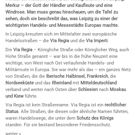
Merkur – der Gott der Händler und Kaufleute und eine
Windrose. Man muss genau hinschauen, um die Tafel zu
sehen, doch sie beschreibt das, was Leipzig zu einer der
wichtigsten Handels- und Messestädte Europas machte.
In Leipzig kreuzten sich im Mittelalter zwei europäische
Handelsstraßen – die
Via Regia
und die
Via Imperii
.
Die
Via Regia
– Königliche Straße oder Königlicher Weg, auch
Hohe Straße genannt – war bis in die frühe Neuzeit eine
wichtige, von West nach Ost verlaufende Handels- und
Militärroute in Europa. Sie war mehr als das – ein ganzes Netz
von Straßen, die die
Iberische Halbinsel, Frankreich
, die
Nordseeküste
und das
Rheinland
mit
Mitteldeutschland
verband und weiter nach Osten über
Schlesien
nach
Moskau
und Kiew
führte.
Via Regia ist kein Straßenname. Via Regia ist ein
rechtlicher
Status
. Alle Straßen, die diesen oder ähnliche Namen führten,
waren Handelswege, die unter dem
Schutz des Königs
standen. Für sie bestand besonderer Friedensschutz.
weiter »