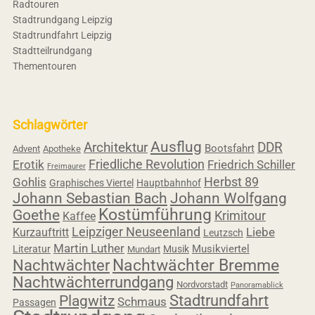
Radtouren
Stadtrundgang Leipzig
Stadtrundfahrt Leipzig
Stadtteilrundgang
Thementouren
Schlagwörter
Ausflug
Architektur
DDR
Bootsfahrt
Advent
Apotheke
Friedliche Revolution
Erotik
Friedrich Schiller
Freimaurer
Herbst 89
Gohlis
Graphisches Viertel
Hauptbahnhof
Johann Sebastian Bach
Johann Wolfgang
Kostümführung
Goethe
Krimitour
Kaffee
Leipziger Neuseenland
Liebe
Kurzauftritt
Leutzsch
Martin Luther
Musikviertel
Literatur
Musik
Mundart
Nachtwächter
Nachtwächter Bremme
Nachtwächterrundgang
Nordvorstadt
Panoramablick
Stadtrundfahrt
Plagwitz
Schmaus
Passagen