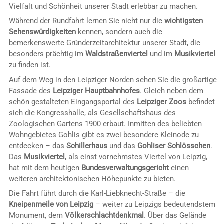
Vielfalt und Schönheit unserer Stadt erlebbar zu machen.
Während der Rundfahrt lernen Sie nicht nur die
wichtigsten
Sehenswürdigkeiten
kennen, sondern auch die
bemerkenswerte Gründerzeitarchitektur unserer Stadt, die
besonders prächtig im
Waldstraßenviertel
und im
Musikviertel
zu finden ist.
Auf dem Weg in den Leipziger Norden sehen Sie die großartige
Fassade des
Leipziger Hauptbahnhofes
. Gleich neben dem
schön gestalteten Eingangsportal des
Leipziger Zoos
befindet
sich die Kongresshalle, als Gesellschaftshaus des
Zoologischen Gartens 1900 erbaut. Inmitten des beliebten
Wohngebietes Gohlis gibt es zwei besondere Kleinode zu
entdecken – das
Schillerhaus
und das
Gohliser Schlösschen
.
Das
Musikviertel
, als einst vornehmstes Viertel von Leipzig,
hat mit dem heutigen
Bundesverwaltungsgericht
einen
weiteren architektonischen Höhepunkte zu bieten.
Die Fahrt führt durch die Karl-Liebknecht-Straße – die
Kneipenmeile von Leipzig
– weiter zu Leipzigs bedeutendstem
Monument, dem
Völkerschlachtdenkmal
. Über das Gelände