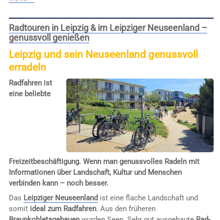
Radtouren in Leipzig & im Leipziger Neuseenland –
genussvoll genießen
Leipzig und sein Neuseenland genussvoll
erradeln
Radfahren ist
eine beliebte
Freizeitbeschäftigung. Wenn man genussvolles Radeln mit
Informationen über Landschaft, Kultur und Menschen
verbinden kann – noch besser.
Das
Leipziger Neuseenland
ist eine flache Landschaft und
somit
ideal zum Radfahren
. Aus den früheren
Braunkohletagebauen
wurden Seen. Sehr gut ausgebaute
Rad-