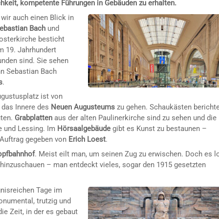
chkeit, kompetente Führungen in Gebäuden zu erhalten.
wir auch einen Blick in
ebastian Bach
und
losterkirche besticht
em 19. Jahrhundert
unden sind. Sie sehen
nn Sebastian Bach
s
.
ustusplatz ist von
n das Innere des
Neuen Augusteums
zu gehen. Schaukästen bericht
uten.
Grabplatten
aus der alten Paulinerkirche sind zu sehen und die
e und Lessing. Im
Hörsaalgebäude
gibt es Kunst zu bestaunen –
n Auftrag gegeben von
Erich Loest
.
opfbahnhof
. Meist eilt man, um seinen Zug zu erwischen. Doch es l
 hinzuschauen – man entdeckt vieles, sogar den 1915 gesetzten
gnisreichen Tage im
onumental, trutzig und
ie Zeit, in der es gebaut