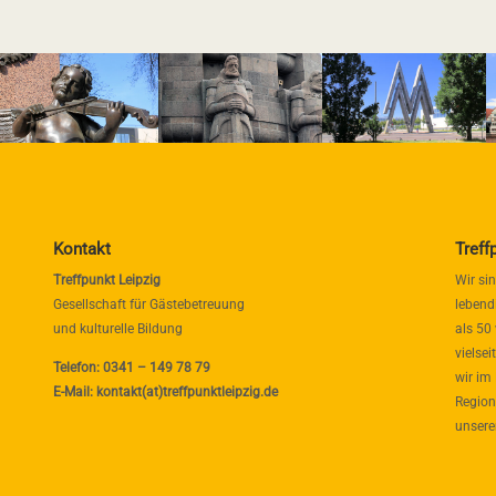
Kontakt
Treff
Treffpunkt Leipzig
Wir si
Gesellschaft für Gästebetreuung
lebend
und kulturelle Bildung
als 50
vielse
Telefon: 0341 – 149 78 79
wir im
E-Mail: kontakt(at)treffpunktleipzig.de
Region
unsere