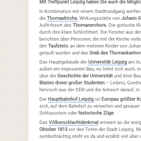
Mit Treffpunkt Leipzig haben Sie auch die Mögli
In Kombination mit einem Stadtrundgang werfen 
die
Thomaskirche
, Wirkungsstätte von
Johann S
Auftrittsort des
Thomanerchors
. Die gotische K
durch ihre klare Schlichtheit. Die Fenster aus d
berichten über Personen, die mit der Kirche verb
den
Taufstein
, an dem mehrere Kinder von Joha
getauft wurden und das
Grab des Thomaskantor
Das Hauptgebäude der
Universität Leipzig
am Aug
außen ein imposanter Bau, es lohnt sich auch, i
über die
Geschichte der Universität
und ihrer Ba
Büsten dreier großer Studenten
– Leibniz, Goeth
heroisch aus der DDR und die Antwort darauf, i
Der
Hauptbahnhof Leipzig
ist
Europas größter K
sich, auf dem Bahnhof zu verweilen und genauer
Schlussstein oder
historische Züge
.
Das
Völkerschlachtdenkmal
erinnert an die erei
Oktober 1813
vor den Toren der Stadt Leipzig. M
symbolträchtig steht es da und erzählt viel über d