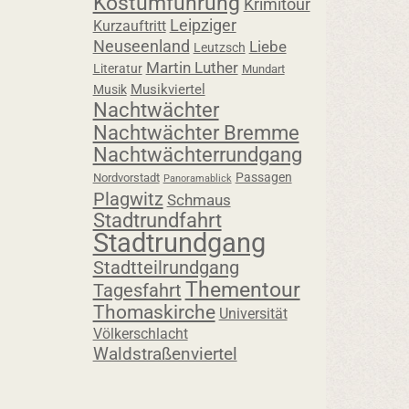
Kostümführung
Krimitour
Leipziger
Kurzauftritt
Neuseenland
Liebe
Leutzsch
Martin Luther
Literatur
Mundart
Musikviertel
Musik
Nachtwächter
Nachtwächter Bremme
Nachtwächterrundgang
Passagen
Nordvorstadt
Panoramablick
Plagwitz
Schmaus
Stadtrundfahrt
Stadtrundgang
Stadtteilrundgang
Thementour
Tagesfahrt
Thomaskirche
Universität
Völkerschlacht
Waldstraßenviertel