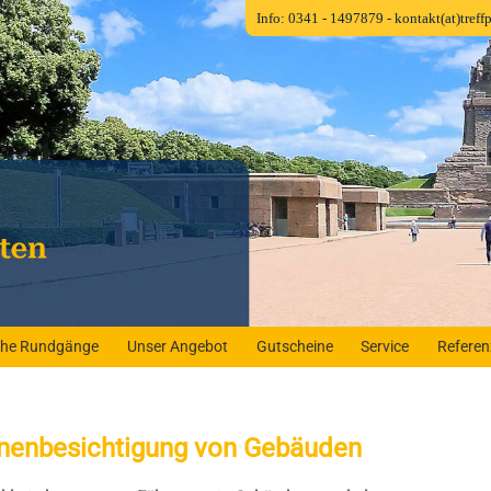
Info: 0341 - 1497879
- kontakt(at)tref
iche Rundgänge
Unser Angebot
Gutscheine
Service
Refere
nnenbesichtigung von Gebäuden