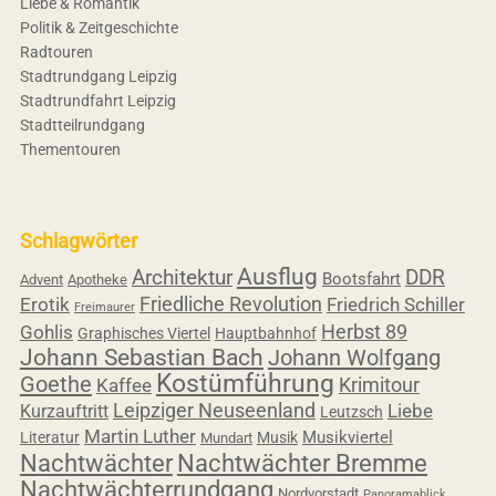
Liebe & Romantik
Politik & Zeitgeschichte
Radtouren
Stadtrundgang Leipzig
Stadtrundfahrt Leipzig
Stadtteilrundgang
Thementouren
Schlagwörter
Ausflug
Architektur
DDR
Bootsfahrt
Advent
Apotheke
Friedliche Revolution
Erotik
Friedrich Schiller
Freimaurer
Herbst 89
Gohlis
Graphisches Viertel
Hauptbahnhof
Johann Sebastian Bach
Johann Wolfgang
Kostümführung
Goethe
Krimitour
Kaffee
Leipziger Neuseenland
Liebe
Kurzauftritt
Leutzsch
Martin Luther
Musikviertel
Literatur
Musik
Mundart
Nachtwächter
Nachtwächter Bremme
Nachtwächterrundgang
Nordvorstadt
Panoramablick