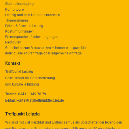
Stadtteilrundgänge
Kombitouren
Leipzig und sein Umland entdecken
Thementouren
Feiern & Essen in Leipzig
Kostümführungen
Fremdsprachen / other languages
Radtouren
Gutscheine zum Verschenken – immer eine gute Idee
Individuelle Touranfrage oder allgemeine Anfrage
Kontakt
Treffpunkt Leipzig
Gesellschaft für Gästebetreuung
und kulturelle Bildung
Telefon: 0341 – 149 78 79
E-Mail: kontakt(at)treffpunktleipzig.de
Treffpunkt Leipzig
Wir sind mit viel Herzblut und Enthusiasmus als Botschafter der lebendigen
und liebenswerten Stadt Leipzig unterwegs. Mit mehr als 50 verschiedenen