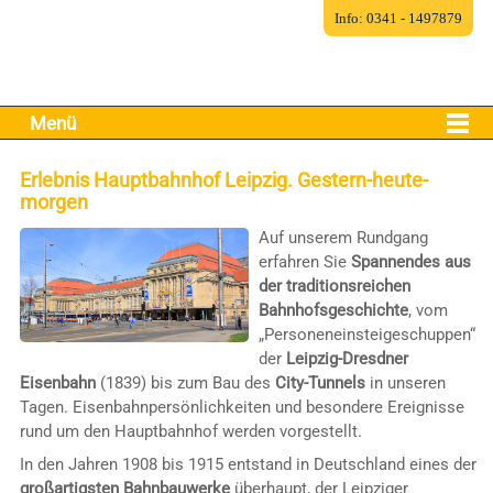
Info: 0341 - 1497879
Menü
Erlebnis Hauptbahnhof Leipzig. Gestern-heute-
morgen
Auf unserem Rundgang
erfahren Sie
Spannendes aus
der traditionsreichen
Bahnhofsgeschichte
, vom
„Personeneinsteigeschuppen“
der
Leipzig-Dresdner
Eisenbahn
(1839) bis zum Bau des
City-Tunnels
in unseren
Tagen. Eisenbahnpersönlichkeiten und besondere Ereignisse
rund um den Hauptbahnhof werden vorgestellt.
In den Jahren 1908 bis 1915 entstand in Deutschland eines der
großartigsten Bahnbauwerke
überhaupt, der Leipziger