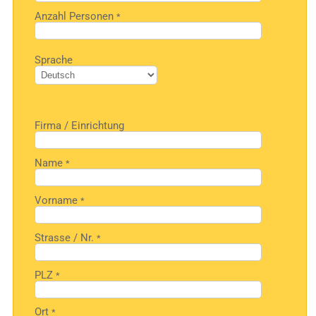
Anzahl Personen
*
Bitte
Sprache
lasse
dieses
Feld
leer.
Firma / Einrichtung
Name
*
Vorname
*
Strasse / Nr.
*
PLZ
*
Ort
*