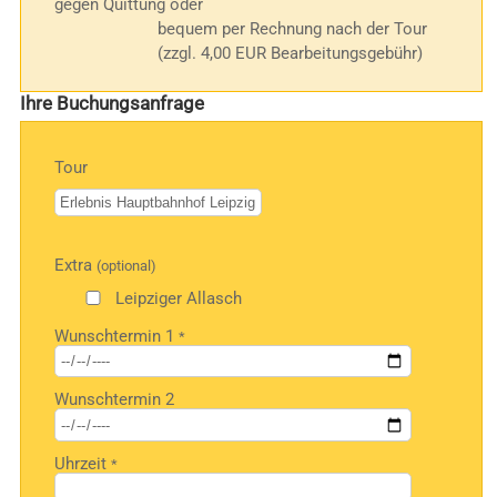
gegen Quittung oder
bequem per Rechnung nach der Tour
(zzgl. 4,00 EUR Bearbeitungsgebühr)
Ihre Buchungsanfrage
Tour
Bitte
Extra
(optional)
lasse
dieses
Leipziger Allasch
Feld
Wunschtermin 1
*
leer.
Wunschtermin 2
Uhrzeit
*