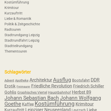
Kostümführung
Krimitour
Kurzauftritt
Liebe & Romantik
Politik & Zeitgeschichte
Radtouren
Stadtrundgang Leipzig
Stadtrundfahrt Leipzig
Stadtteilrundgang
Thementouren
Schlagwörter
Ausflug
Architektur
DDR
Bootsfahrt
Advent
Apotheke
Friedliche Revolution
Erotik
Friedrich Schiller
Freimaurer
Herbst 89
Gohlis
Graphisches Viertel
Hauptbahnhof
Johann Sebastian Bach
Johann Wolfgang
Kostümführung
Goethe
Krimitour
Kaffee
Leipziger Neuseenland
Liebe
Kurzauftritt
Leutzsch