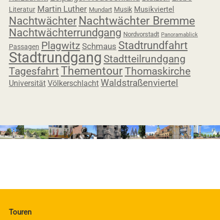
Martin Luther
Musikviertel
Literatur
Musik
Mundart
Nachtwächter
Nachtwächter Bremme
Nachtwächterrundgang
Nordvorstadt
Panoramablick
Stadtrundfahrt
Plagwitz
Schmaus
Passagen
Stadtrundgang
Stadtteilrundgang
Thementour
Thomaskirche
Tagesfahrt
Waldstraßenviertel
Universität
Völkerschlacht
Touren