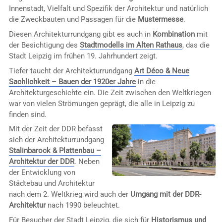
Innenstadt, Vielfalt und Spezifik der Architektur und natürlich
die Zweckbauten und Passagen für die
Mustermesse
.
Diesen Architekturrundgang gibt es auch in
Kombination
mit
der Besichtigung des
Stadtmodells im Alten Rathaus
, das die
Stadt Leipzig im frühen 19. Jahrhundert zeigt.
Tiefer taucht der Architekturrundgang
Art Déco & Neue
Sachlichkeit – Bauen der 1920er Jahre
in die
Architekturgeschichte ein. Die Zeit zwischen den Weltkriegen
war von vielen Strömungen geprägt, die alle in Leipzig zu
finden sind.
Mit der Zeit der DDR befasst
sich der Architekturrundgang
Stalinbarock & Plattenbau –
Architektur der DDR
. Neben
der Entwicklung von
Städtebau und Architektur
nach dem 2. Weltkrieg wird auch der
Umgang mit der DDR-
Architektur
nach 1990 beleuchtet.
Für Besucher der Stadt Leipzig, die sich für
Historismus und