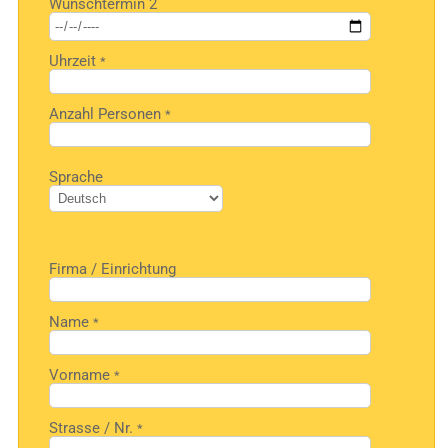
Wunschtermin 2
leer.
Uhrzeit
*
Anzahl Personen
*
Bitte
Sprache
lasse
dieses
Feld
leer.
Firma / Einrichtung
Name
*
Vorname
*
Strasse / Nr.
*