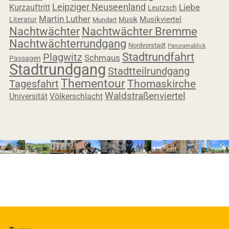
Leipziger Neuseenland
Liebe
Kurzauftritt
Leutzsch
Martin Luther
Musikviertel
Literatur
Musik
Mundart
Nachtwächter
Nachtwächter Bremme
Nachtwächterrundgang
Nordvorstadt
Panoramablick
Stadtrundfahrt
Plagwitz
Schmaus
Passagen
Stadtrundgang
Stadtteilrundgang
Thementour
Tagesfahrt
Thomaskirche
Waldstraßenviertel
Universität
Völkerschlacht