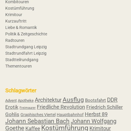
Kombitouren
Kostümführung
Krimitour
Kurzauftritt
Liebe & Romantik
Politik & Zeitgeschichte
Radtouren
Stadtrundgang Leipzig
Stadtrundfahrt Leipzig
Stadtteilrundgang
Thementouren
Schlagwörter
Ausflug
Architektur
DDR
Bootsfahrt
Advent
Apotheke
Friedliche Revolution
Erotik
Friedrich Schiller
Freimaurer
Herbst 89
Gohlis
Graphisches Viertel
Hauptbahnhof
Johann Sebastian Bach
Johann Wolfgang
Kostümführung
Goethe
Krimitour
Kaffee