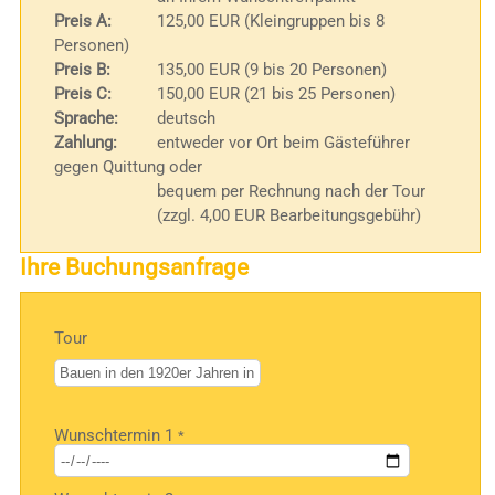
Preis A:
125,00 EUR (Kleingruppen bis 8
Personen)
Preis B:
135,00 EUR (9 bis 20 Personen)
Preis C:
150,00 EUR (21 bis 25 Personen)
Sprache:
deutsch
Zahlung:
entweder vor Ort beim Gästeführer
gegen Quittung oder
bequem per Rechnung nach der Tour
(zzgl. 4,00 EUR Bearbeitungsgebühr)
Ihre Buchungsanfrage
Tour
Bitte
Wunschtermin 1
*
lasse
dieses
Feld