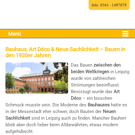
Info: 0341 - 1497879
Menü
Bauhaus, Art Déco & Neue Sachlichkeit – Bauen in
den 1920er Jahren
Das Bauen
zwischen den
beiden Weltkriegen
in Leipzig
wurde von zahlreichen
Strömungen beeinflusst.
Bevorzugt wurde das
Art
Déco
– ein bisschen
Schmuck musste sein. Die Moderne des
Bauhauses
hatte es
in der Messestadt eher schwer, doch Bauten der
Neuen
Sachlichkeit
sind in Leipzig auch zu finden. Mancher Bauherr
blieb aber doch lieber beim Altbewährten, etwas modern
aufgehübscht.