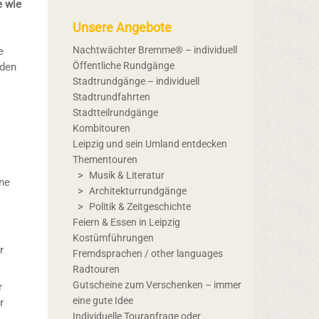
e wie
Unsere Angebote
Nachtwächter Bremme® – individuell
e
Öffentliche Rundgänge
 den
Stadtrundgänge – individuell
Stadtrundfahrten
Stadtteilrundgänge
Kombitouren
Leipzig und sein Umland entdecken
Thementouren
Musik & Literatur
ine
Architekturrundgänge
Politik & Zeitgeschichte
Feiern & Essen in Leipzig
Kostümführungen
r
Fremdsprachen / other languages
Radtouren
Gutscheine zum Verschenken – immer
r
eine gute Idee
r
Individuelle Touranfrage oder