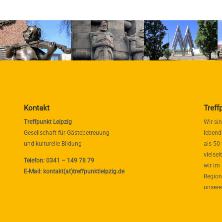
Kontakt
Treff
Treffpunkt Leipzig
Wir si
Gesellschaft für Gästebetreuung
lebend
und kulturelle Bildung
als 50
vielse
Telefon: 0341 – 149 78 79
wir im
E-Mail: kontakt(at)treffpunktleipzig.de
Region
unsere