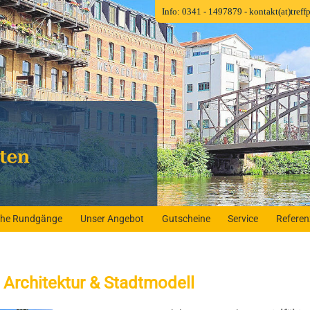
Info: 0341 - 1497879
- kontakt(at)tref
iche Rundgänge
Unser Angebot
Gutscheine
Service
Refere
 Architektur & Stadtmodell