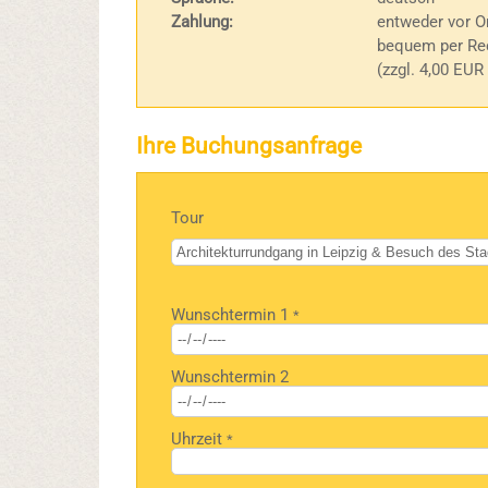
Zahlung:
entweder vor Or
bequem per Rec
(zzgl. 4,00 EUR
Ihre Buchungsanfrage
Tour
Bitte
Wunschtermin 1
*
lasse
dieses
Feld
Wunschtermin 2
leer.
Uhrzeit
*