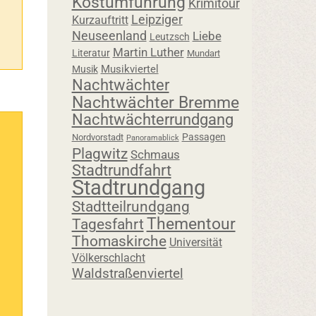
Kostümführung
Krimitour
Leipziger
Kurzauftritt
Neuseenland
Liebe
Leutzsch
Martin Luther
Literatur
Mundart
Musikviertel
Musik
Nachtwächter
Nachtwächter Bremme
Nachtwächterrundgang
Passagen
Nordvorstadt
Panoramablick
Plagwitz
Schmaus
Stadtrundfahrt
Stadtrundgang
Stadtteilrundgang
Thementour
Tagesfahrt
Thomaskirche
Universität
Völkerschlacht
Waldstraßenviertel