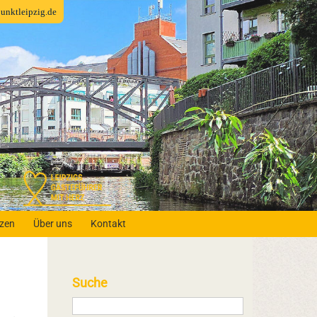
fpunktleipzig.de
nzen
Über uns
Kontakt
Suche