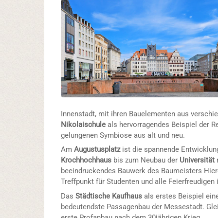
Innenstadt, mit ihren Bauelementen aus verschi
Nikolaischule
als hervorragendes Beispiel der Re
gelungenen Symbiose aus alt und neu.
Am
Augustusplatz
ist die spannende Entwicklun
Krochhochhaus
bis zum Neubau der
Universität
beeindruckendes Bauwerk des Baumeisters Hiero
Treffpunkt für Studenten und alle Feierfreudigen i
Das
Städtische Kaufhaus
als erstes Beispiel ei
bedeutendste Passagenbau der Messestadt. Gle
erste Profanbau nach dem 30jährigen Krieg.