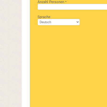
Anzahl Personen
*
Bitte
Sprache
lasse
dieses
Feld
leer.