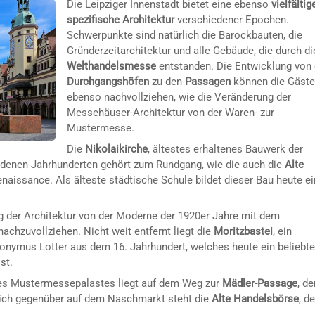
Die Leipziger Innenstadt bietet eine ebenso
vielfältig
spezifische Architektur
verschiedener Epochen.
Schwerpunkte sind natürlich die Barockbauten, die
Gründerzeitarchitektur und alle Gebäude, die durch di
Welthandelsmesse
entstanden. Die Entwicklung von
Durchgangshöfen
zu den
Passagen
können die Gäste
ebenso nachvollziehen, wie die Veränderung der
Messehäuser-Architektur von der Waren- zur
Mustermesse.
Die
Nikolaikirche
, ältestes erhaltenes Bauwerk der
edenen Jahrhunderten gehört zum Rundgang, wie die auch die
Alte
naissance. Als älteste städtische Schule bildet dieser Bau heute e
g der Architektur von der Moderne der 1920er Jahre mit dem
nachzuvollziehen. Nicht weit entfernt liegt die
Moritzbastei
, ein
nymus Lotter aus dem 16. Jahrhundert, welches heute ein beliebte
st.
nes Mustermessepalastes liegt auf dem Weg zur
Mädler-Passage
, de
ich gegenüber auf dem Naschmarkt steht die
Alte Handelsbörse
, de