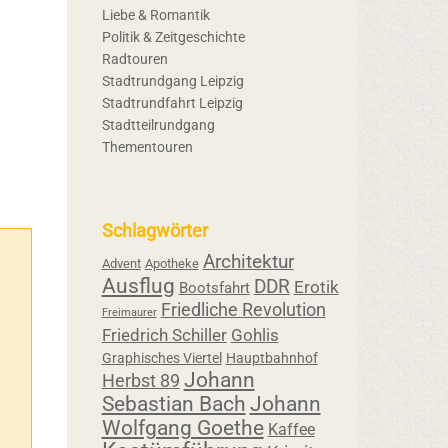
Liebe & Romantik
Politik & Zeitgeschichte
Radtouren
Stadtrundgang Leipzig
Stadtrundfahrt Leipzig
Stadtteilrundgang
Thementouren
Schlagwörter
Architektur
Advent
Apotheke
Ausflug
DDR
Erotik
Bootsfahrt
Friedliche Revolution
Freimaurer
Friedrich Schiller
Gohlis
Graphisches Viertel
Hauptbahnhof
Johann
Herbst 89
Sebastian Bach
Johann
Wolfgang Goethe
Kaffee