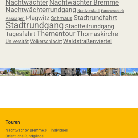
Nachtwächter
Nachtwächter Bremme
Nachtwächterrundgang
Nordvorstadt
Panoramablick
Stadtrundfahrt
Plagwitz
Schmaus
Passagen
Stadtrundgang
Stadtteilrundgang
Thementour
Tagesfahrt
Thomaskirche
Waldstraßenviertel
Universität
Völkerschlacht
Touren
Nachtwächter Bremme® – individuell
Öffentliche Rundgänge