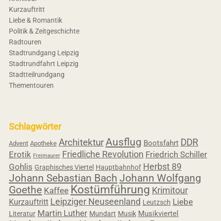
Kurzauftritt
Liebe & Romantik
Politik & Zeitgeschichte
Radtouren
Stadtrundgang Leipzig
Stadtrundfahrt Leipzig
Stadtteilrundgang
Thementouren
Schlagwörter
Ausflug
Architektur
DDR
Bootsfahrt
Advent
Apotheke
Friedliche Revolution
Erotik
Friedrich Schiller
Freimaurer
Herbst 89
Gohlis
Graphisches Viertel
Hauptbahnhof
Johann Sebastian Bach
Johann Wolfgang
Kostümführung
Goethe
Krimitour
Kaffee
Leipziger Neuseenland
Liebe
Kurzauftritt
Leutzsch
Martin Luther
Musikviertel
Literatur
Mundart
Musik