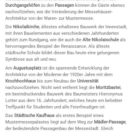
Durchgangshöfen
zu den
Passagen
können die Gäste ebenso
nachvollziehen, wie die Veränderung der Messehäuser-
Architektur von der Waren- zur Mustermesse.
Die
Nikolaikirche
, ältestes erhaltenes Bauwerk der Innenstadt,
mit ihren Bauelementen aus verschiedenen Jahrhunderten
gehört zum Rundgang, wie die auch die
Alte Nikolaischule
als
hervorragendes Beispiel der Renaissance. Als älteste
städtische Schule bildet dieser Bau heute eine gelungenen
Symbiose aus alt und neu.
Am
Augustusplatz
ist die spannende Entwicklung der
Architektur von der Moderne der 1920er Jahre mit dem
Krochhochhaus
bis zum Neubau der
Universität
nachzuvollziehen. Nicht weit entfernt liegt die
Moritzbastei
,
ein beeindruckendes Bauwerk des Baumeisters Hieronymus
Lotter aus dem 16. Jahrhundert, welches heute ein beliebter
Treffpunkt für Studenten und alle Feierfreudigen ist.
Das
Städtische Kaufhaus
als erstes Beispiel eines
Mustermessepalastes liegt auf dem Weg zur
Mädler-Passage
,
der bedeutendste Passagenbau der Messestadt. Gleich