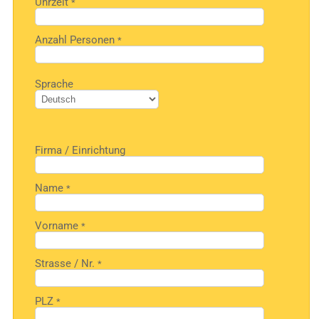
Uhrzeit
*
Anzahl Personen
*
Bitte
Sprache
lasse
dieses
Feld
leer.
Firma / Einrichtung
Name
*
Vorname
*
Strasse / Nr.
*
PLZ
*