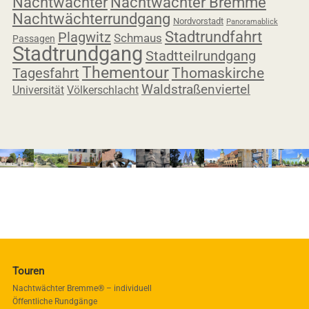
Nachtwächter
Nachtwächter Bremme
Nachtwächterrundgang
Nordvorstadt
Panoramablick
Stadtrundfahrt
Plagwitz
Schmaus
Passagen
Stadtrundgang
Stadtteilrundgang
Thementour
Tagesfahrt
Thomaskirche
Waldstraßenviertel
Universität
Völkerschlacht
Touren
Nachtwächter Bremme® – individuell
Öffentliche Rundgänge