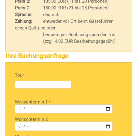
Preis B:
135,00 EUR (11 bis 20 Personen)
Preis C:
150,00 EUR (21 bis 25 Personen)
Sprache:
deutsch
Zahlung:
entweder vor Ort beim Gästeführer
gegen Quittung oder
bequem per Rechnung nach der Tour
(zzgl. 4,00 EUR Bearbeitungsgebühr)
Ihre Buchungsanfrage
Tour
Bitte
Wunschtermin 1
*
lasse
dieses
Feld
Wunschtermin 2
leer.