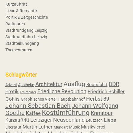
Kurzauftritt
Liebe & Romantik
Politik & Zeitgeschichte
Radtouren
Stadtrundgang Leipzig
Stadtrundfahrt Leipzig
Stadtteilrundgang
Thementouren
Schlagwörter
Ausflug
Architektur
DDR
Bootsfahrt
Advent
Apotheke
Friedliche Revolution
Erotik
Friedrich Schiller
Freimaurer
Herbst 89
Gohlis
Graphisches Viertel
Hauptbahnhof
Johann Sebastian Bach
Johann Wolfgang
Kostümführung
Goethe
Krimitour
Kaffee
Leipziger Neuseenland
Liebe
Kurzauftritt
Leutzsch
Martin Luther
Musikviertel
Literatur
Musik
Mundart