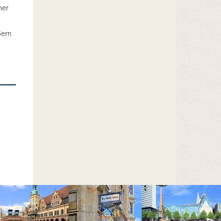
her
Gern