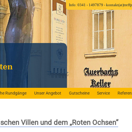
Info: 0341 - 1497879
- kontakt(at)tref
iche Rundgänge
Unser Angebot
Gutscheine
Service
Refere
schen Villen und dem „Roten Ochsen“