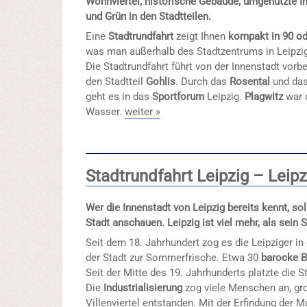
Wohnviertel, historische Gebäude, umgenutzte I
und Grün in den Stadtteilen.
Eine
Stadtrundfahrt
zeigt Ihnen
kompakt in 90 o
was man außerhalb des Stadtzentrums in Leipzig
Die Stadtrundfahrt führt von der Innenstadt vor
den Stadtteil
Gohlis
. Durch das
Rosental
und da
geht es in das
Sportforum
Leipzig.
Plagwitz
war d
Wasser.
weiter »
Stadtrundfahrt Leipzig – Leip
Wer die Innenstadt von Leipzig bereits kennt, sol
Stadt anschauen. Leipzig ist viel mehr, als sein 
Seit dem 18. Jahrhundert zog es die Leipziger in
der Stadt zur Sommerfrische. Etwa 30
barocke B
Seit der Mitte des 19. Jahrhunderts platzte die S
Die
Industrialisierung
zog viele Menschen an, gr
Villenviertel entstanden. Mit der Erfindung der