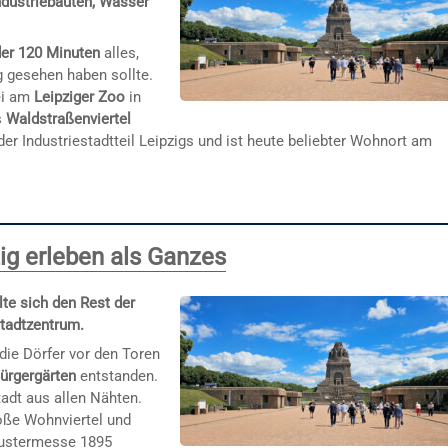
ndustriebauten, Wasser
der 120 Minuten
alles,
 gesehen haben sollte.
bei am
Leipziger Zoo
in
s
Waldstraßenviertel
er Industriestadtteil Leipzigs und ist heute beliebter Wohnort am
zig erleben als Ganzes
lte sich den Rest der
Stadtzentrum.
 die Dörfer vor den Toren
ürgergärten
entstanden.
tadt aus allen Nähten.
oße Wohnviertel und
 Mustermesse 1895