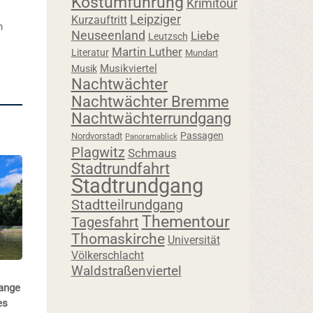
Kostümführung
Krimitour
Leipziger
Kurzauftritt
n
Neuseenland
Liebe
Leutzsch
Martin Luther
Literatur
Mundart
Musikviertel
Musik
Nachtwächter
Nachtwächter Bremme
Nachtwächterrundgang
Passagen
Nordvorstadt
Panoramablick
Plagwitz
Schmaus
Stadtrundfahrt
Stadtrundgang
Stadtteilrundgang
Thementour
Tagesfahrt
Thomaskirche
Universität
Völkerschlacht
Waldstraßenviertel
lange
es