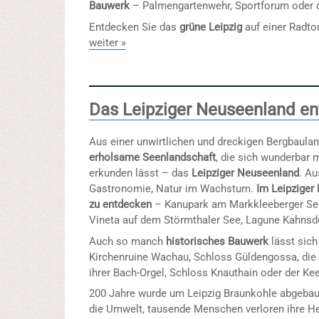
Bauwerk
– Palmengartenwehr, Sportforum oder 
Entdecken Sie das
grüne Leipzig
auf einer Radto
weiter »
Das Leipziger Neuseenland e
Aus einer unwirtlichen und dreckigen Bergbaula
erholsame Seenlandschaft
, die sich wunderbar 
erkunden lässt – das
Leipziger Neuseenland
. A
Gastronomie, Natur im Wachstum.
Im Leipziger 
zu entdecken
– Kanupark am Markkleeberger Se
Vineta auf dem Störmthaler See, Lagune Kahnsdo
Auch so manch
historisches Bauwerk
lässt sich
Kirchenruine Wachau, Schloss Güldengossa, die 
ihrer Bach-Orgel, Schloss Knauthain oder der Ke
200 Jahre wurde um Leipzig Braunkohle abgebaut.
die Umwelt, tausende Menschen verloren ihre H