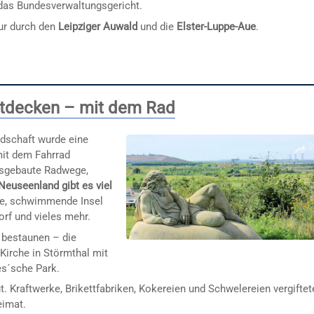
das Bundesverwaltungsgericht.
ur durch den
Leipziger Auwald
und die
Elster-Luppe-Aue
.
ntdecken – mit dem Rad
ndschaft wurde eine
mit dem Fahrrad
usgebaute Radwege,
Neuseenland gibt es viel
e, schwimmende Insel
rf und vieles mehr.
 bestaunen – die
Kirche in Störmthal mit
es´sche Park.
 Kraftwerke, Brikettfabriken, Kokereien und Schwelereien vergiftet
eimat.