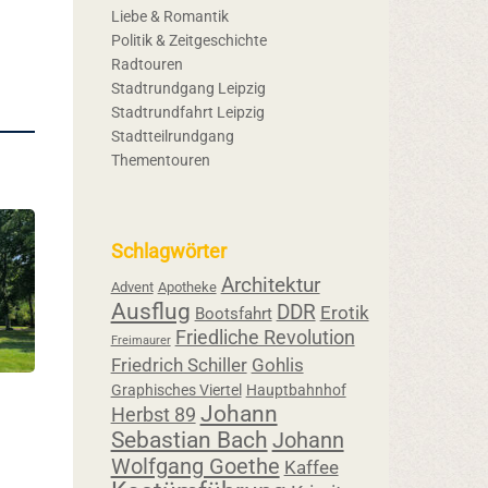
Liebe & Romantik
Politik & Zeitgeschichte
Radtouren
Stadtrundgang Leipzig
Stadtrundfahrt Leipzig
Stadtteilrundgang
Thementouren
Schlagwörter
Architektur
Advent
Apotheke
Ausflug
DDR
Erotik
Bootsfahrt
Friedliche Revolution
Freimaurer
Friedrich Schiller
Gohlis
Graphisches Viertel
Hauptbahnhof
Johann
Herbst 89
Sebastian Bach
Johann
Wolfgang Goethe
Kaffee