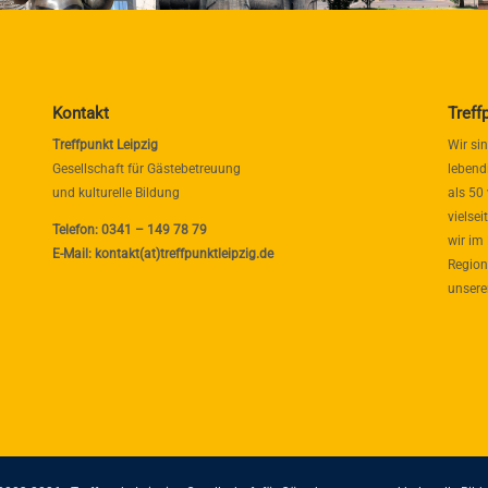
Kontakt
Treff
Treffpunkt Leipzig
Wir si
Gesellschaft für Gästebetreuung
lebend
und kulturelle Bildung
als 50
vielse
Telefon: 0341 – 149 78 79
wir im
E-Mail: kontakt(at)treffpunktleipzig.de
Region
unsere