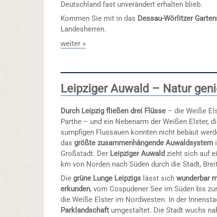
Deutschland fast unverändert erhalten blieb.
Kommen Sie mit in das
Dessau-Wörlitzer Garten
Landesherren.
weiter »
Leipziger Auwald – Natur gen
Durch Leipzig fließen drei Flüsse
– die Weiße Elst
Parthe – und ein Nebenarm der Weißen Elster, di
sumpfigen Flussauen konnten nicht bebaut werde
das
größte zusammenhängende Auwaldsystem
i
Großstadt. Der
Leipziger Auwald
zieht sich auf e
km von Norden nach Süden durch die Stadt, Breit
Die
grüne Lunge Leipzigs
lässt sich
wunderbar m
erkunden
, vom Cospudener See im Süden bis zu
die Weiße Elster im Nordwesten. In der Innensta
Parklandschaft
umgestaltet. Die Stadt wuchs n