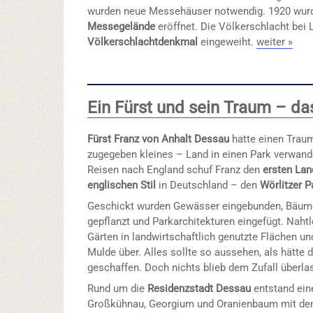
wurden neue Messehäuser notwendig. 1920 wurd
Messegelände
eröffnet. Die Völkerschlacht bei 
Völkerschlachtdenkmal
eingeweiht.
weiter »
Ein Fürst und sein Traum – da
Fürst Franz von Anhalt Dessau
hatte einen Traum
zugegeben kleines – Land in einen Park verwande
Reisen nach England schuf Franz den
ersten Lan
englischen Stil
in Deutschland – den
Wörlitzer P
Geschickt wurden Gewässer eingebunden, Bäum
gepflanzt und Parkarchitekturen eingefügt. Naht
Gärten in landwirtschaftlich genutzte Flächen u
Mulde über. Alles sollte so aussehen, als hätte d
geschaffen. Doch nichts blieb dem Zufall überla
Rund um die
Residenzstadt Dessau
entstand ein
Großkühnau, Georgium und Oranienbaum mit de