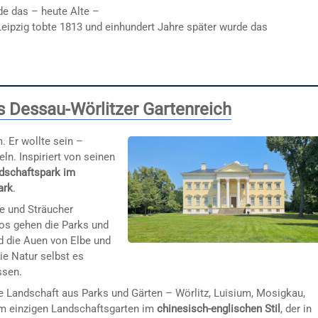
e das – heute Alte –
Leipzig tobte 1813 und einhundert Jahre später wurde das
s Dessau-Wörlitzer Gartenreich
. Er wollte sein –
ln. Inspiriert von seinen
dschaftspark im
ark
.
e und Sträucher
los gehen die Parks und
nd die Auen von Elbe und
ie Natur selbst es
ssen.
e Landschaft aus Parks und Gärten – Wörlitz, Luisium, Mosigkau,
m einzigen Landschaftsgarten im
chinesisch-englischen Stil
, der in