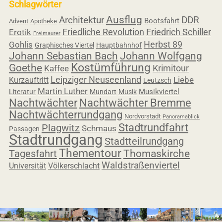
Schlagwörter
Ausflug
Architektur
DDR
Bootsfahrt
Advent
Apotheke
Friedliche Revolution
Friedrich Schiller
Erotik
Freimaurer
Herbst 89
Gohlis
Graphisches Viertel
Hauptbahnhof
Johann Sebastian Bach
Johann Wolfgang
Kostümführung
Goethe
Krimitour
Kaffee
Leipziger Neuseenland
Liebe
Kurzauftritt
Leutzsch
Martin Luther
Musikviertel
Literatur
Mundart
Musik
Nachtwächter
Nachtwächter Bremme
Nachtwächterrundgang
Nordvorstadt
Panoramablick
Stadtrundfahrt
Plagwitz
Schmaus
Passagen
Stadtrundgang
Stadtteilrundgang
Thementour
Tagesfahrt
Thomaskirche
Waldstraßenviertel
Universität
Völkerschlacht