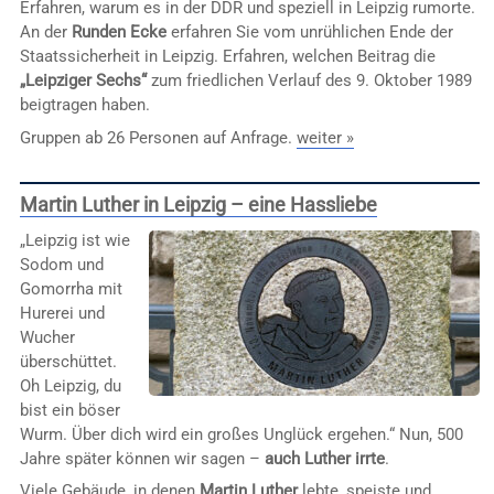
Erfahren, warum es in der DDR und speziell in Leipzig rumorte.
An der
Runden Ecke
erfahren Sie vom unrühlichen Ende der
Staatssicherheit in Leipzig. Erfahren, welchen Beitrag die
„Leipziger Sechs“
zum friedlichen Verlauf des 9. Oktober 1989
beigtragen haben.
Gruppen ab 26 Personen auf Anfrage.
weiter »
Martin Luther in Leipzig – eine Hassliebe
„Leipzig ist wie
Sodom und
Gomorrha mit
Hurerei und
Wucher
überschüttet.
Oh Leipzig, du
bist ein böser
Wurm. Über dich wird ein großes Unglück ergehen.“ Nun, 500
Jahre später können wir sagen –
auch Luther irrte
.
Viele Gebäude, in denen
Martin Luther
lebte, speiste und