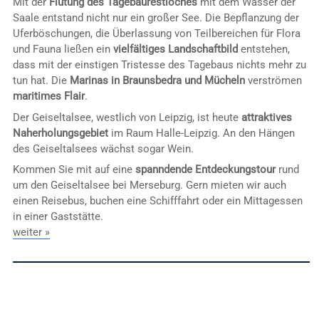
Mit der
Flutung des Tagebaurestloches
mit dem Wasser der
Saale entstand nicht nur ein großer See. Die Bepflanzung der
Uferböschungen, die Überlassung von Teilbereichen für Flora
und Fauna ließen ein
vielfältiges Landschaftbild
entstehen,
dass mit der einstigen Tristesse des Tagebaus nichts mehr zu
tun hat. Die
Marinas in Braunsbedra und Mücheln
verströmen
maritimes Flair
.
Der Geiseltalsee, westlich von Leipzig, ist heute
attraktives
Naherholungsgebiet
im Raum Halle-Leipzig. An den Hängen
des Geiseltalsees wächst sogar Wein.
Kommen Sie mit auf eine
spanndende Entdeckungstour
rund
um den Geiseltalsee bei Merseburg. Gern mieten wir auch
einen Reisebus, buchen eine Schifffahrt oder ein Mittagessen
in einer Gaststätte.
weiter »