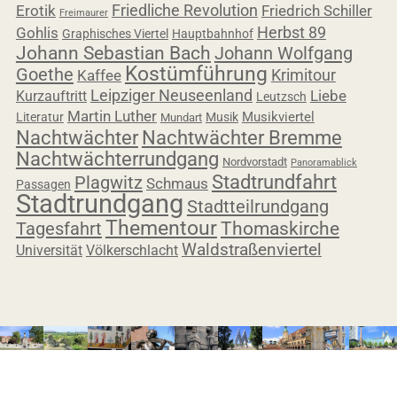
Friedliche Revolution
Erotik
Friedrich Schiller
Freimaurer
Herbst 89
Gohlis
Graphisches Viertel
Hauptbahnhof
Johann Sebastian Bach
Johann Wolfgang
Kostümführung
Goethe
Krimitour
Kaffee
Leipziger Neuseenland
Liebe
Kurzauftritt
Leutzsch
Martin Luther
Musikviertel
Literatur
Musik
Mundart
Nachtwächter
Nachtwächter Bremme
Nachtwächterrundgang
Nordvorstadt
Panoramablick
Stadtrundfahrt
Plagwitz
Schmaus
Passagen
Stadtrundgang
Stadtteilrundgang
Thementour
Tagesfahrt
Thomaskirche
Waldstraßenviertel
Universität
Völkerschlacht