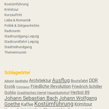
Kostümführung
Krimitour
Kurzauftritt
Liebe & Romantik
Politik & Zeitgeschichte
Radtouren
Stadtrundgang Leipzig
Stadtrundfahrt Leipzig
Stadtteilrundgang
Thementouren
Schlagwörter
Ausflug
Architektur
DDR
Bootsfahrt
Advent
Apotheke
Friedliche Revolution
Erotik
Friedrich Schiller
Freimaurer
Herbst 89
Gohlis
Graphisches Viertel
Hauptbahnhof
Johann Sebastian Bach
Johann Wolfgang
Kostümführung
Goethe
Krimitour
Kaffee