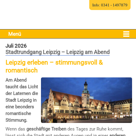
Info: 0341 - 1497879
Menü
Juli 2026
Stadtrundgang Leipzig – Leipzig am Abend
Leipzig erleben – stimmungsvoll &
romantisch
Am Abend
taucht das Licht
der Laternen die
Stadt Leipzig in
eine beonders
romantische
Stimmung.
Wenn das
geschäftige Treiben
des Tages zur Ruhe kommt,
lässt sich die Stadt mit anderen Augen und in einer
anderen