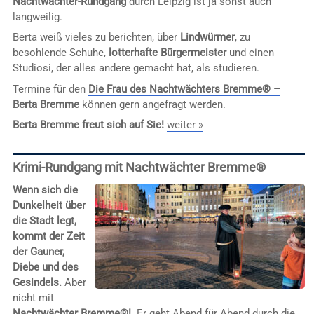
Nachtwächter-Rundgang
durch Leipzig ist ja sonst auch
langweilig.
Berta weiß vieles zu berichten, über
Lindwürmer
, zu
besohlende Schuhe,
lotterhafte Bürgermeister
und einen
Studiosi, der alles andere gemacht hat, als studieren.
Termine für den
Die Frau des Nachtwächters Bremme® –
Berta Bremme
können gern angefragt werden.
Berta Bremme freut sich auf Sie!
weiter »
Krimi-Rundgang mit Nachtwächter Bremme®
Wenn sich die
Dunkelheit über
die Stadt legt,
kommt der Zeit
der Gauner,
Diebe und des
Gesindels.
Aber
nicht mit
Nachtwächter Bremme®!
. Er geht Abend für Abend durch die