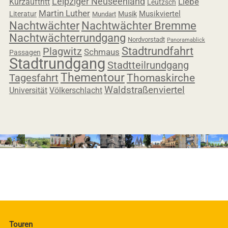
Leipziger Neuseenland
Liebe
Kurzauftritt
Leutzsch
Martin Luther
Musikviertel
Literatur
Musik
Mundart
Nachtwächter
Nachtwächter Bremme
Nachtwächterrundgang
Nordvorstadt
Panoramablick
Stadtrundfahrt
Plagwitz
Schmaus
Passagen
Stadtrundgang
Stadtteilrundgang
Thementour
Tagesfahrt
Thomaskirche
Waldstraßenviertel
Universität
Völkerschlacht
Touren