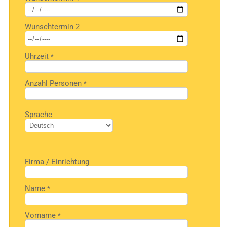
dieses
Feld
Wunschtermin 2
leer.
Uhrzeit
*
Anzahl Personen
*
Bitte
Sprache
lasse
dieses
Feld
leer.
Firma / Einrichtung
Name
*
Vorname
*