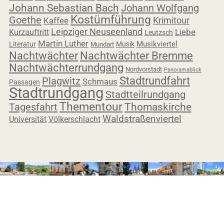
Johann Sebastian Bach
Johann Wolfgang
Kostümführung
Goethe
Krimitour
Kaffee
Leipziger Neuseenland
Liebe
Kurzauftritt
Leutzsch
Martin Luther
Musikviertel
Literatur
Musik
Mundart
Nachtwächter
Nachtwächter Bremme
Nachtwächterrundgang
Nordvorstadt
Panoramablick
Stadtrundfahrt
Plagwitz
Schmaus
Passagen
Stadtrundgang
Stadtteilrundgang
Thementour
Tagesfahrt
Thomaskirche
Waldstraßenviertel
Universität
Völkerschlacht