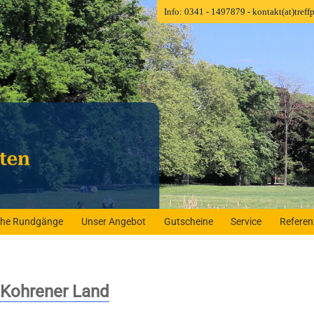
Info: 0341 - 1497879
- kontakt(at)tref
iche Rundgänge
Unser Angebot
Gutscheine
Service
Refere
 Kohrener Land