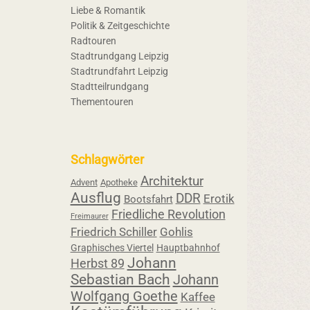
Liebe & Romantik
Politik & Zeitgeschichte
Radtouren
Stadtrundgang Leipzig
Stadtrundfahrt Leipzig
Stadtteilrundgang
Thementouren
Schlagwörter
Architektur
Advent
Apotheke
Ausflug
DDR
Erotik
Bootsfahrt
Friedliche Revolution
Freimaurer
Friedrich Schiller
Gohlis
Graphisches Viertel
Hauptbahnhof
Johann
Herbst 89
Sebastian Bach
Johann
Wolfgang Goethe
Kaffee