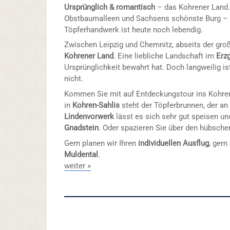
Ursprünglich & romantisch
– das Kohrener Land.
Obstbaumalleen und Sachsens schönste Burg 
Töpferhandwerk ist heute noch lebendig.
Zwischen Leipzig und Chemnitz, abseits der groß
Kohrener Land
. Eine liebliche Landschaft im
Erz
Ursprünglichkeit bewahrt hat. Doch langweilig i
nicht.
Kommen Sie mit auf Entdeckungstour ins Kohre
in
Kohren-Sahlis
steht der Töpferbrunnen, der an 
Lindenvorwerk
lässt es sich sehr gut speisen u
Gnadstein
. Oder spazieren Sie über den hübsch
Gern planen wir Ihren
individuellen Ausflug
, ger
Muldental
.
weiter »