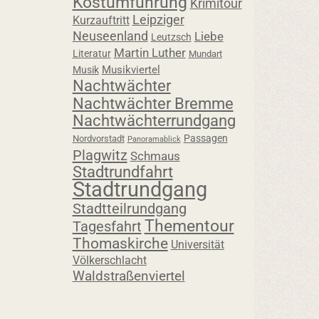
Kostümführung
Krimitour
Leipziger
Kurzauftritt
Neuseenland
Liebe
Leutzsch
Martin Luther
Literatur
Mundart
Musikviertel
Musik
Nachtwächter
Nachtwächter Bremme
Nachtwächterrundgang
Passagen
Nordvorstadt
Panoramablick
Plagwitz
Schmaus
Stadtrundfahrt
Stadtrundgang
Stadtteilrundgang
Thementour
Tagesfahrt
Thomaskirche
Universität
Völkerschlacht
Waldstraßenviertel