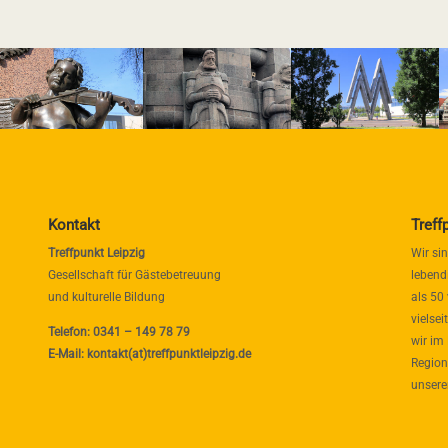
Kontakt
Treff
Treffpunkt Leipzig
Wir si
Gesellschaft für Gästebetreuung
lebend
und kulturelle Bildung
als 50
vielse
Telefon: 0341 – 149 78 79
wir im
E-Mail: kontakt(at)treffpunktleipzig.de
Region
unsere