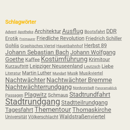
Schlagwörter
Ausflug
Architektur
DDR
Bootsfahrt
Advent
Apotheke
Friedliche Revolution
Erotik
Friedrich Schiller
Freimaurer
Herbst 89
Gohlis
Graphisches Viertel
Hauptbahnhof
Johann Sebastian Bach
Johann Wolfgang
Kostümführung
Goethe
Krimitour
Kaffee
Leipziger Neuseenland
Liebe
Kurzauftritt
Leutzsch
Martin Luther
Musikviertel
Literatur
Musik
Mundart
Nachtwächter
Nachtwächter Bremme
Nachtwächterrundgang
Nordvorstadt
Panoramablick
Stadtrundfahrt
Plagwitz
Schmaus
Passagen
Stadtrundgang
Stadtteilrundgang
Thementour
Tagesfahrt
Thomaskirche
Waldstraßenviertel
Universität
Völkerschlacht