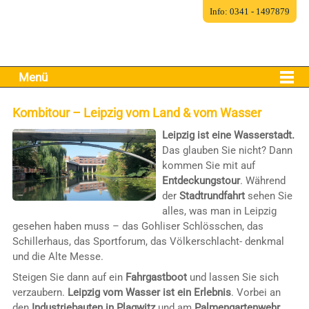
Info: 0341 - 1497879
Menü
Kombitour – Leipzig vom Land & vom Wasser
Leipzig ist eine Wasserstadt.
Das glauben Sie nicht? Dann
kommen Sie mit auf
Entdeckungstour
. Während
der
Stadtrundfahrt
sehen Sie
alles, was man in Leipzig
gesehen haben muss – das Gohliser Schlösschen, das
Schillerhaus, das Sportforum, das Völkerschlacht- denkmal
und die Alte Messe.
Steigen Sie dann auf ein
Fahrgastboot
und lassen Sie sich
verzaubern.
Leipzig vom Wasser ist ein Erlebnis
. Vorbei an
den
Industriebauten in Plagwitz
und am
Palmengartenwehr