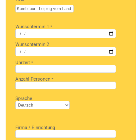
Bitte
Wunschtermin 1
*
lasse
dieses
Feld
Wunschtermin 2
leer.
Uhrzeit
*
Anzahl Personen
*
Bitte
Sprache
lasse
dieses
Feld
leer.
Firma / Einrichtung