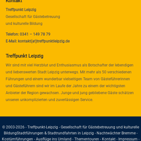
Kontakt
Treffpunkt Leipzig
Gesellschaft für Gästebetreuung
und kulturelle Bildung
Telefon: 0341 – 149 78 79
E-Mail: kontakt(at)treffpunktleipzig.de
Treffpunkt Leipzig
Wir sind mit viel Herzblut und Enthusiasmus als Botschafter der lebendigen
und liebenswerten Stadt Leipzig unterwegs. Mit mehr als 50 verschiedenen
Führungen und einem wunderbar vielseitigen Team von Gästeführerinnen
und Gästeführern sind wir im Laufe der Jahre zu einem der wichtigsten
Anbieter der Region gewachsen. Junge und jung gebliebene Gäste schätzen
unseren unkomplizierten und zuverlässigen Service.
© 2003-2026 - Treffpunkt-Leipzig - Gesellschaft für Gästebetreuung und kulturelle
Bildung
Stadtführungen & Stadtrundfahrten in Leipzig - Nachtwächter Bremme -
Kostümführungen - Ausflüge ins Umland - Thementouren -
Kontakt
-
Impressum
-