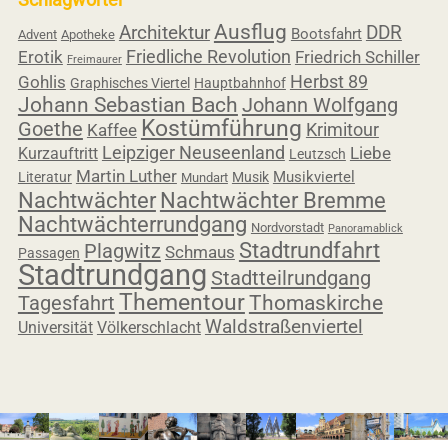
Ausflug
Architektur
DDR
Bootsfahrt
Advent
Apotheke
Friedliche Revolution
Erotik
Friedrich Schiller
Freimaurer
Herbst 89
Gohlis
Graphisches Viertel
Hauptbahnhof
Johann Sebastian Bach
Johann Wolfgang
Kostümführung
Goethe
Krimitour
Kaffee
Leipziger Neuseenland
Liebe
Kurzauftritt
Leutzsch
Martin Luther
Musikviertel
Literatur
Musik
Mundart
Nachtwächter
Nachtwächter Bremme
Nachtwächterrundgang
Nordvorstadt
Panoramablick
Stadtrundfahrt
Plagwitz
Schmaus
Passagen
Stadtrundgang
Stadtteilrundgang
Thementour
Tagesfahrt
Thomaskirche
Waldstraßenviertel
Universität
Völkerschlacht