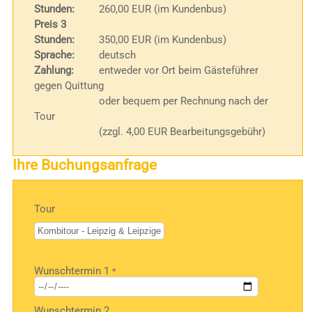
Stunden:
260,00 EUR (im Kundenbus)
Preis 3
Stunden:
350,00 EUR (im Kundenbus)
Sprache:
deutsch
Zahlung:
entweder vor Ort beim Gästeführer
gegen Quittung
oder bequem per Rechnung nach der
Tour
(zzgl. 4,00 EUR Bearbeitungsgebühr)
Ihre Buchungsanfrage
Tour
Bitte
Wunschtermin 1
*
lasse
dieses
Feld
Wunschtermin 2