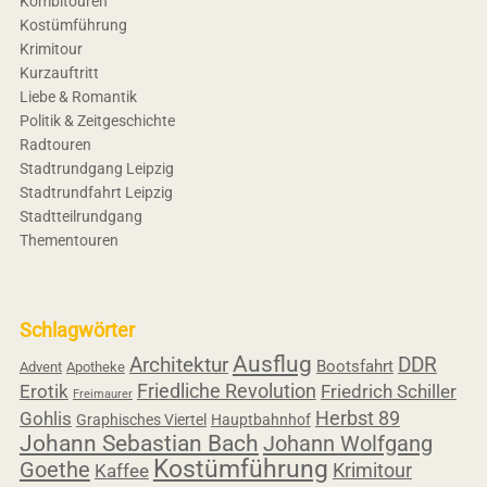
Kombitouren
Kostümführung
Krimitour
Kurzauftritt
Liebe & Romantik
Politik & Zeitgeschichte
Radtouren
Stadtrundgang Leipzig
Stadtrundfahrt Leipzig
Stadtteilrundgang
Thementouren
Schlagwörter
Ausflug
Architektur
DDR
Bootsfahrt
Advent
Apotheke
Friedliche Revolution
Erotik
Friedrich Schiller
Freimaurer
Herbst 89
Gohlis
Graphisches Viertel
Hauptbahnhof
Johann Sebastian Bach
Johann Wolfgang
Kostümführung
Goethe
Krimitour
Kaffee