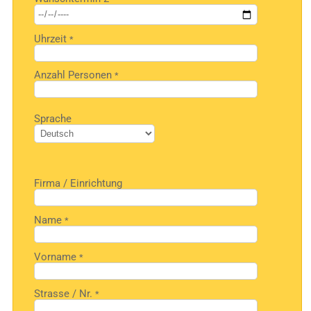
leer.
Uhrzeit
*
Anzahl Personen
*
Bitte
Sprache
lasse
dieses
Feld
leer.
Firma / Einrichtung
Name
*
Vorname
*
Strasse / Nr.
*