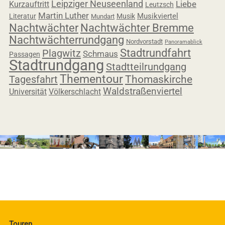
Leipziger Neuseenland
Liebe
Kurzauftritt
Leutzsch
Martin Luther
Musikviertel
Literatur
Musik
Mundart
Nachtwächter
Nachtwächter Bremme
Nachtwächterrundgang
Nordvorstadt
Panoramablick
Stadtrundfahrt
Plagwitz
Schmaus
Passagen
Stadtrundgang
Stadtteilrundgang
Thementour
Tagesfahrt
Thomaskirche
Waldstraßenviertel
Universität
Völkerschlacht
Touren