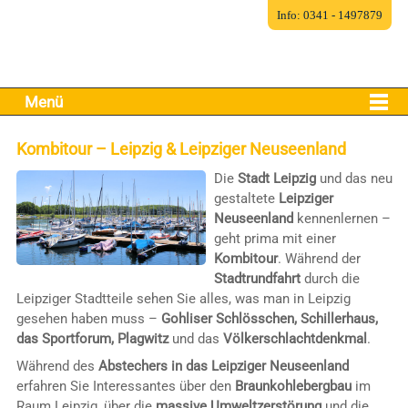
Info: 0341 - 1497879
Menü
Kombitour – Leipzig & Leipziger Neuseenland
Die
Stadt Leipzig
und das neu
gestaltete
Leipziger
Neuseenland
kennenlernen –
geht prima mit einer
Kombitour
. Während der
Stadtrundfahrt
durch die
Leipziger Stadtteile sehen Sie alles, was man in Leipzig
gesehen haben muss –
Gohliser Schlösschen, Schillerhaus,
das Sportforum, Plagwitz
und das
Völkerschlachtdenkmal
.
Während des
Abstechers in das Leipziger Neuseenland
erfahren Sie Interessantes über den
Braunkohlebergbau
im
Raum Leipzig, über die
massive Umweltzerstörung
und die