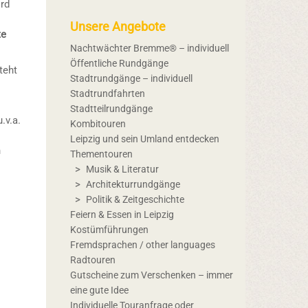
ird
Unsere Angebote
te
Nachtwächter Bremme® – individuell
Öffentliche Rundgänge
teht
Stadtrundgänge – individuell
Stadtrundfahrten
Stadtteilrundgänge
.v.a.
Kombitouren
.
Leipzig und sein Umland entdecken
n
Thementouren
Musik & Literatur
Architekturrundgänge
Politik & Zeitgeschichte
Feiern & Essen in Leipzig
Kostümführungen
Fremdsprachen / other languages
Radtouren
Gutscheine zum Verschenken – immer
eine gute Idee
Individuelle Touranfrage oder