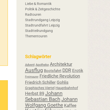
Liebe & Romantik
Politik & Zeitgeschichte
Radtouren
Stadtrundgang Leipzig
Stadtrundfahrt Leipzig
Stadtteilrundgang
Thementouren
Schlagwörter
Architektur
Advent
Apotheke
Ausflug
DDR
Erotik
Bootsfahrt
Friedliche Revolution
Freimaurer
Friedrich Schiller
Gohlis
Graphisches Viertel
Hauptbahnhof
Johann
Herbst 89
Sebastian Bach
Johann
Wolfgang Goethe
Kaffee