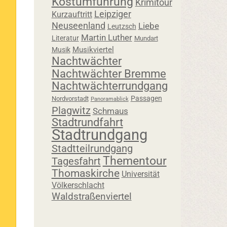
Kostümführung
Krimitour
Leipziger
Kurzauftritt
Neuseenland
Liebe
Leutzsch
Martin Luther
Literatur
Mundart
Musikviertel
Musik
Nachtwächter
Nachtwächter Bremme
Nachtwächterrundgang
Passagen
Nordvorstadt
Panoramablick
Plagwitz
Schmaus
Stadtrundfahrt
Stadtrundgang
Stadtteilrundgang
Thementour
Tagesfahrt
Thomaskirche
Universität
Völkerschlacht
Waldstraßenviertel