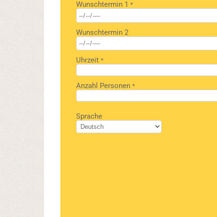
Wunschtermin 1
*
lasse
dieses
Feld
Wunschtermin 2
leer.
Uhrzeit
*
Anzahl Personen
*
Bitte
Sprache
lasse
dieses
Feld
leer.