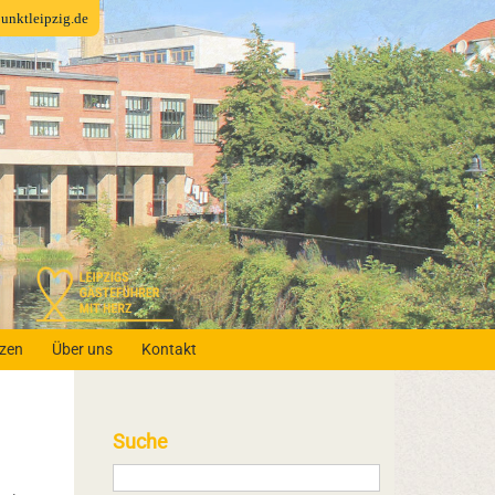
fpunktleipzig.de
nzen
Über uns
Kontakt
Suche