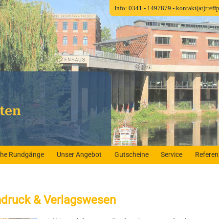
Info: 0341 - 1497879
- kontakt(at)tref
iche Rundgänge
Unser Angebot
Gutscheine
Service
Refere
hdruck & Verlagswesen