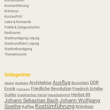
Kombitouren
Kostümführung
Krimitour
Kurzauftritt
Liebe & Romantik
Politik & Zeitgeschichte
Radtouren
Stadtrundgang Leipzig
Stadtrundfahrt Leipzig
Stadtteilrundgang
Thementouren
Schlagwörter
Ausflug
Architektur
DDR
Bootsfahrt
Advent
Apotheke
Friedliche Revolution
Erotik
Friedrich Schiller
Freimaurer
Herbst 89
Gohlis
Graphisches Viertel
Hauptbahnhof
Johann Sebastian Bach
Johann Wolfgang
Kostümführung
Goethe
Krimitour
Kaffee