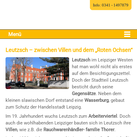
Info: 0341 - 1497879
Menü
Leutzsch – zwischen Villen und dem „Roten Ochsen“
Leutzsch
im Leipziger Westen
hat man wohl nicht als erstes
auf dem Besichtigungszettel.
Doch der Stadtteil Leutzsch
besticht durch seine
Gegensätze
. Neben dem
kleinen slawischen Dorf entstand eine
Wasserburg
, gebaut
zum Schutz der Handelsstadt Leipzig.
Im 19. Jahrhundert wuchs Leutzsch zum
Arbeiterviertel
. Doch
auch die wohlhabenden Leipziger bauten sich in Leutzsch ihre
Villen
, wie z.B. die
Rauchwarenhändler- familie Thorer
.