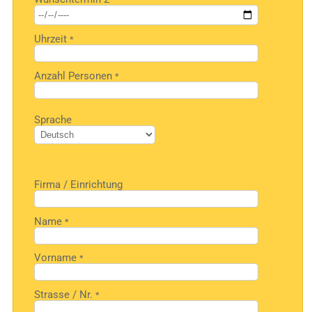
leer.
Uhrzeit
*
Anzahl Personen
*
Bitte
Sprache
lasse
dieses
Feld
leer.
Firma / Einrichtung
Name
*
Vorname
*
Strasse / Nr.
*