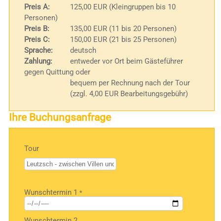
Preis A:
125,00 EUR (Kleingruppen bis 10
Personen)
Preis B:
135,00 EUR (11 bis 20 Personen)
Preis C:
150,00 EUR (21 bis 25 Personen)
Sprache:
deutsch
Zahlung:
entweder vor Ort beim Gästeführer
gegen Quittung oder
bequem per Rechnung nach der Tour
(zzgl. 4,00 EUR Bearbeitungsgebühr)
Ihre Buchungsanfrage
Tour
Bitte
Wunschtermin 1
*
lasse
dieses
Feld
Wunschtermin 2