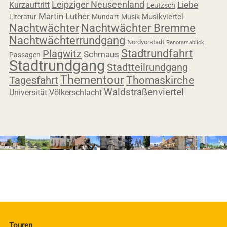
Leipziger Neuseenland
Liebe
Kurzauftritt
Leutzsch
Martin Luther
Musikviertel
Literatur
Mundart
Musik
Nachtwächter
Nachtwächter Bremme
Nachtwächterrundgang
Nordvorstadt
Panoramablick
Stadtrundfahrt
Plagwitz
Schmaus
Passagen
Stadtrundgang
Stadtteilrundgang
Thementour
Tagesfahrt
Thomaskirche
Waldstraßenviertel
Universität
Völkerschlacht
Touren