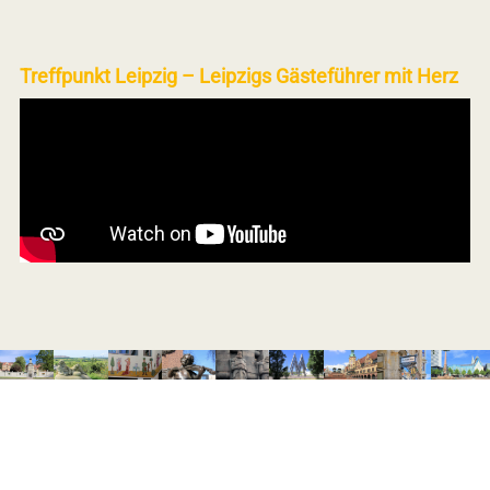
Treffpunkt Leipzig – Leipzigs Gästeführer mit Herz