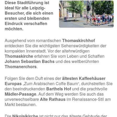
Diese Stadtführung ist
ideal für alle Leipzig-
Besucher, die sich einen
ersten und bleibenden
Eindruck verschaffen
möchten.
Ausgehend vom romantischen
Thomaskirchhof
entdecken Sie die wichtigsten Sehenswürdigkeiten der
kompakten Innenstadt. Vor der altehrwürdigen
Thomaskirche
erfahren Sie vom Leben und Schaffen
Johann Sebastian Bachs
und des weltberühmten
Thomanerchors
.
Folgen Sie dem Duft eines der
ältesten Kaffeehäuser
Europas
„Zum Arabischen Coffe Baum“, durchstreifen Sie
den beeindruckenden
Barthels Hof
und die prachtvolle
Mädler-Passage
. Auf dem Weg werden Sie auch das
unverwechselbare
Alte Rathaus
im Renaissance-Stil am
Markt bestaunen.
Die
Nikolaikirche
ist nicht nur das älteste Gebäude der