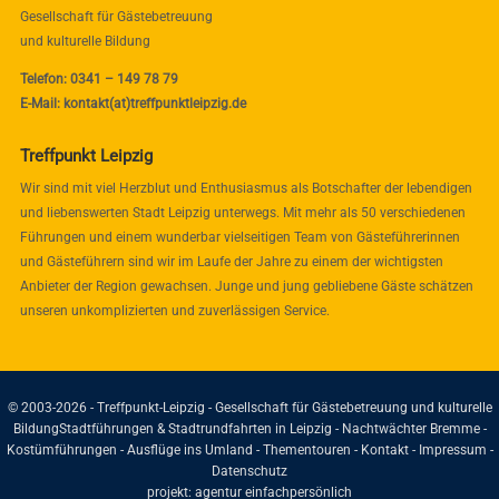
Gesellschaft für Gästebetreuung
und kulturelle Bildung
Telefon: 0341 – 149 78 79
E-Mail: kontakt(at)treffpunktleipzig.de
Treffpunkt Leipzig
Wir sind mit viel Herzblut und Enthusiasmus als Botschafter der lebendigen
und liebenswerten Stadt Leipzig unterwegs. Mit mehr als 50 verschiedenen
Führungen und einem wunderbar vielseitigen Team von Gästeführerinnen
und Gästeführern sind wir im Laufe der Jahre zu einem der wichtigsten
Anbieter der Region gewachsen. Junge und jung gebliebene Gäste schätzen
unseren unkomplizierten und zuverlässigen Service.
© 2003-2026 - Treffpunkt-Leipzig - Gesellschaft für Gästebetreuung und kulturelle
Bildung
Stadtführungen & Stadtrundfahrten in Leipzig - Nachtwächter Bremme -
Kostümführungen - Ausflüge ins Umland - Thementouren -
Kontakt
-
Impressum
-
Datenschutz
projekt:
agentur einfachpersönlich