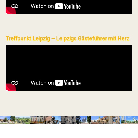
Treffpunkt Leipzig – Leipzigs Gästeführer mit Herz