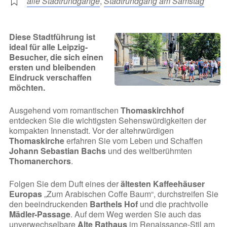
alle Stadtrundgänge
,
Stadtrundgang am Samstag
Diese Stadtführung ist
ideal für alle Leipzig-
Besucher, die sich einen
ersten und bleibenden
Eindruck verschaffen
möchten.
Ausgehend vom romantischen
Thomaskirchhof
entdecken Sie die wichtigsten Sehenswürdigkeiten der
kompakten Innenstadt. Vor der altehrwürdigen
Thomaskirche
erfahren Sie vom Leben und Schaffen
Johann Sebastian Bachs
und des weltberühmten
Thomanerchors
.
Folgen Sie dem Duft eines der
ältesten Kaffeehäuser
Europas
„Zum Arabischen Coffe Baum“, durchstreifen Sie
den beeindruckenden
Barthels Hof
und die prachtvolle
Mädler-Passage
. Auf dem Weg werden Sie auch das
unverwechselbare
Alte Rathaus
im Renaissance-Stil am