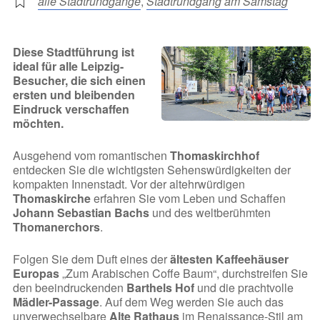
alle Stadtrundgänge
,
Stadtrundgang am Samstag
Diese Stadtführung ist
ideal für alle Leipzig-
Besucher, die sich einen
ersten und bleibenden
Eindruck verschaffen
möchten.
Ausgehend vom romantischen
Thomaskirchhof
entdecken Sie die wichtigsten Sehenswürdigkeiten der
kompakten Innenstadt. Vor der altehrwürdigen
Thomaskirche
erfahren Sie vom Leben und Schaffen
Johann Sebastian Bachs
und des weltberühmten
Thomanerchors
.
Folgen Sie dem Duft eines der
ältesten Kaffeehäuser
Europas
„Zum Arabischen Coffe Baum“, durchstreifen Sie
den beeindruckenden
Barthels Hof
und die prachtvolle
Mädler-Passage
. Auf dem Weg werden Sie auch das
unverwechselbare
Alte Rathaus
im Renaissance-Stil am