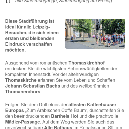
alle Stadtrundgänge
,
Stadtrundgang am Freitag
Diese Stadtführung ist
ideal für alle Leipzig-
Besucher, die sich einen
ersten und bleibenden
Eindruck verschaffen
möchten.
Ausgehend vom romantischen
Thomaskirchhof
entdecken Sie die wichtigsten Sehenswürdigkeiten der
kompakten Innenstadt. Vor der altehrwürdigen
Thomaskirche
erfahren Sie vom Leben und Schaffen
Johann Sebastian Bachs
und des weltberühmten
Thomanerchors
.
Folgen Sie dem Duft eines der
ältesten Kaffeehäuser
Europas
„Zum Arabischen Coffe Baum“, durchstreifen Sie
den beeindruckenden
Barthels Hof
und die prachtvolle
Mädler-Passage
. Auf dem Weg werden Sie auch das
unverwechselbare
Alte Rathaus
im Renaissance-Stil am