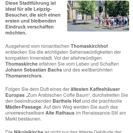
Diese Stadtführung ist
ideal für alle Leipzig-
Besucher, die sich einen
ersten und bleibenden
Eindruck verschaffen
möchten.
Ausgehend vom romantischen
Thomaskirchhof
entdecken Sie die wichtigsten Sehenswürdigkeiten der
kompakten Innenstadt. Vor der altehrwürdigen
Thomaskirche
erfahren Sie vom Leben und Schaffen
Johann Sebastian Bachs
und des weltberühmten
Thomanerchors
.
Folgen Sie dem Duft eines der
ältesten Kaffeehäuser
Europas
„Zum Arabischen Coffe Baum“, durchstreifen Sie
den beeindruckenden
Barthels Hof
und die prachtvolle
Mädler-Passage
. Auf dem Weg werden Sie auch das
unverwechselbare
Alte Rathaus
im Renaissance-Stil am
Markt bestaunen.
Die
Nikolaikirche
ist nicht nur das älteste Gebäude der