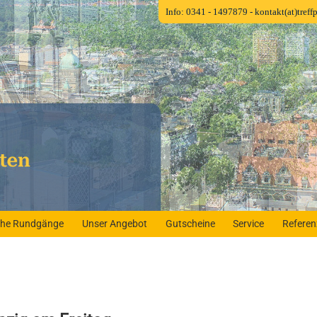
Info: 0341 - 1497879
- kontakt(at)tref
iche Rundgänge
Unser Angebot
Gutscheine
Service
Refere