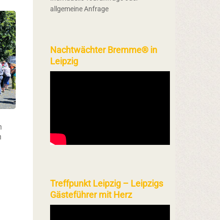
allgemeine Anfrage
Nachtwächter Bremme® in
Leipzig
n
h
Treffpunkt Leipzig – Leipzigs
Gästeführer mit Herz