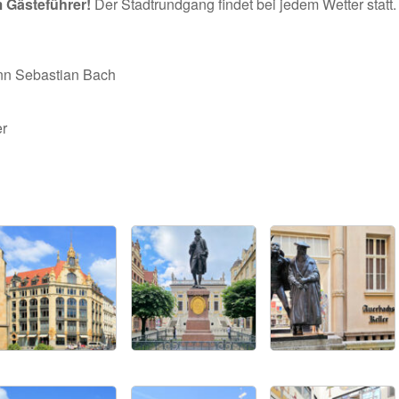
m Gästeführer!
Der Stadtrundgang findet bei jedem Wetter statt.
nn Sebastian Bach
er