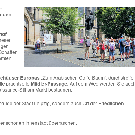
-
enden
hof
keiten
digen
Schaffen
hmten
feehäuser Europas
„Zum Arabischen Coffe Baum“, durchstreife
ie prachtvolle
Mädler-Passage
. Auf dem Weg werden Sie auc
issance-Stil am Markt bestaunen.
ebäude der Stadt Leipzig, sondern auch Ort der
Friedlichen
rer schönen Innenstadt überraschen.