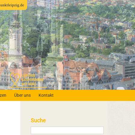
fpunktleipzig.de
nzen
Über uns
Kontakt
Suche