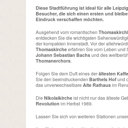
Diese Stadtführung ist ideal für alle Leipzig
Besucher, die sich einen ersten und bleib
Eindruck verschaffen möchten.
Ausgehend vom romantischen
Thomaskirch
entdecken Sie die wichtigsten Sehenswürdig
der kompakten Innenstadt. Vor der altehrwür
Thomaskirche
erfahren Sie vom Leben und 
Johann Sebastian Bachs
und des weltberü
Thomanerchors
.
Folgen Sie dem Duft eines der
ältesten Kaf
Sie den beeindruckenden
Barthels Hof
und d
das unverwechselbare
Alte Rathaus
im Rena
Die
Nikolaikirche
ist nicht nur das älteste G
Revolution
im Herbst 1989.
Lassen Sie sich von weiteren Stationen unse