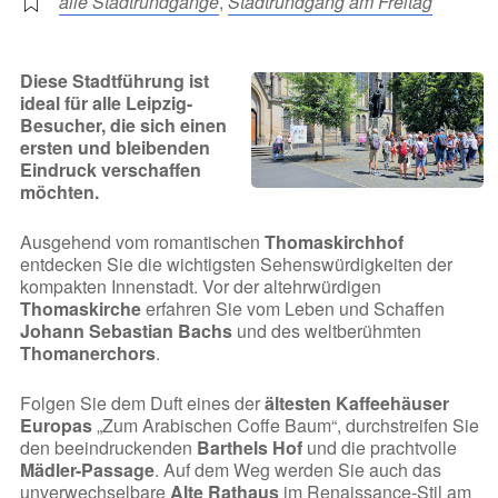
alle Stadtrundgänge
,
Stadtrundgang am Freitag
Diese Stadtführung ist
ideal für alle Leipzig-
Besucher, die sich einen
ersten und bleibenden
Eindruck verschaffen
möchten.
Ausgehend vom romantischen
Thomaskirchhof
entdecken Sie die wichtigsten Sehenswürdigkeiten der
kompakten Innenstadt. Vor der altehrwürdigen
Thomaskirche
erfahren Sie vom Leben und Schaffen
Johann Sebastian Bachs
und des weltberühmten
Thomanerchors
.
Folgen Sie dem Duft eines der
ältesten Kaffeehäuser
Europas
„Zum Arabischen Coffe Baum“, durchstreifen Sie
den beeindruckenden
Barthels Hof
und die prachtvolle
Mädler-Passage
. Auf dem Weg werden Sie auch das
unverwechselbare
Alte Rathaus
im Renaissance-Stil am