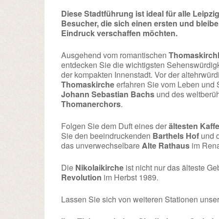
Diese Stadtführung ist ideal für alle Leipzig
Besucher, die sich einen ersten und bleib
Eindruck verschaffen möchten.
Ausgehend vom romantischen
Thomaskirch
entdecken Sie die wichtigsten Sehenswürdig
der kompakten Innenstadt. Vor der altehrwür
Thomaskirche
erfahren Sie vom Leben und 
Johann Sebastian Bachs
und des weltberü
Thomanerchors
.
Folgen Sie dem Duft eines der
ältesten Kaf
Sie den beeindruckenden
Barthels Hof
und d
das unverwechselbare
Alte Rathaus
im Rena
Die
Nikolaikirche
ist nicht nur das älteste G
Revolution
im Herbst 1989.
Lassen Sie sich von weiteren Stationen unse