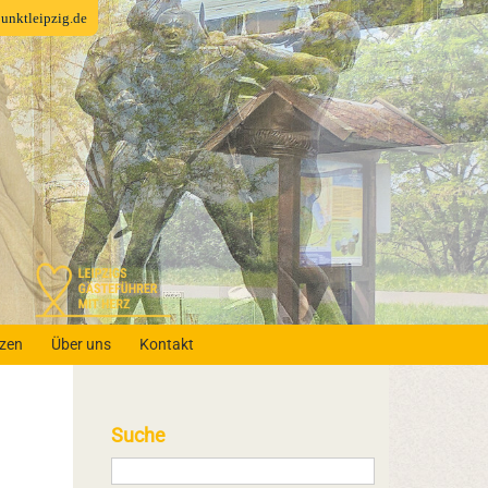
fpunktleipzig.de
nzen
Über uns
Kontakt
Suche