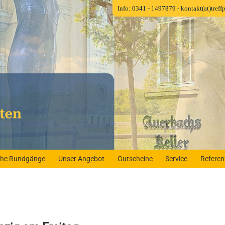
Info: 0341 - 1497879
- kontakt(at)tref
iche Rundgänge
Unser Angebot
Gutscheine
Service
Refere