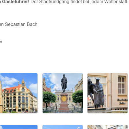
m Gästeführer!
Der Stadtrundgang findet bei jedem Wetter statt.
nn Sebastian Bach
er