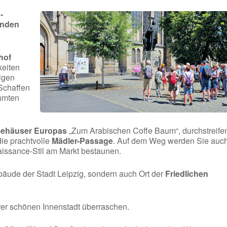
-
enden
hof
keiten
digen
Schaffen
hmten
feehäuser Europas
„Zum Arabischen Coffe Baum“, durchstreife
ie prachtvolle
Mädler-Passage
. Auf dem Weg werden Sie auc
issance-Stil am Markt bestaunen.
ebäude der Stadt Leipzig, sondern auch Ort der
Friedlichen
rer schönen Innenstadt überraschen.