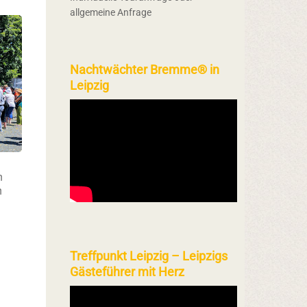
allgemeine Anfrage
Nachtwächter Bremme® in
Leipzig
n
h
Treffpunkt Leipzig – Leipzigs
Gästeführer mit Herz