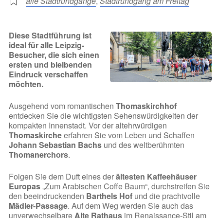
alle Stadtrundgänge
,
Stadtrundgang am Freitag
Diese Stadtführung ist
ideal für alle Leipzig-
Besucher, die sich einen
ersten und bleibenden
Eindruck verschaffen
möchten.
Ausgehend vom romantischen
Thomaskirchhof
entdecken Sie die wichtigsten Sehenswürdigkeiten der
kompakten Innenstadt. Vor der altehrwürdigen
Thomaskirche
erfahren Sie vom Leben und Schaffen
Johann Sebastian Bachs
und des weltberühmten
Thomanerchors
.
Folgen Sie dem Duft eines der
ältesten Kaffeehäuser
Europas
„Zum Arabischen Coffe Baum“, durchstreifen Sie
den beeindruckenden
Barthels Hof
und die prachtvolle
Mädler-Passage
. Auf dem Weg werden Sie auch das
unverwechselbare
Alte Rathaus
im Renaissance-Stil am