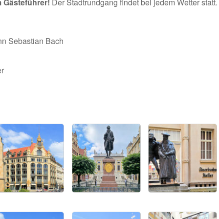
m Gästeführer!
Der Stadtrundgang findet bei jedem Wetter statt.
nn Sebastian Bach
er