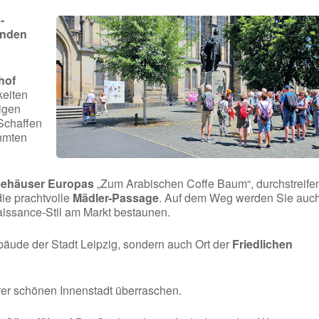
-
enden
hof
keiten
digen
Schaffen
hmten
feehäuser Europas
„Zum Arabischen Coffe Baum“, durchstreife
ie prachtvolle
Mädler-Passage
. Auf dem Weg werden Sie auc
issance-Stil am Markt bestaunen.
ebäude der Stadt Leipzig, sondern auch Ort der
Friedlichen
rer schönen Innenstadt überraschen.