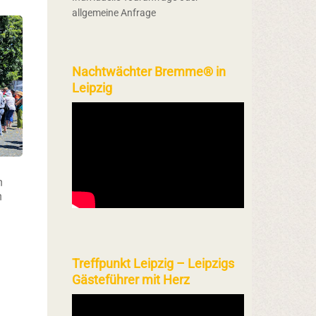
allgemeine Anfrage
Nachtwächter Bremme® in
Leipzig
n
h
Treffpunkt Leipzig – Leipzigs
Gästeführer mit Herz