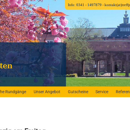
Info: 0341 - 1497879
- kontakt(at)tref
iche Rundgänge
Unser Angebot
Gutscheine
Service
Refere