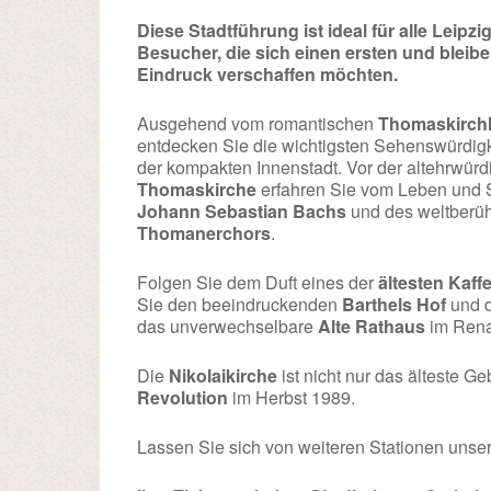
Diese Stadtführung ist ideal für alle Leipzig
Besucher, die sich einen ersten und bleib
Eindruck verschaffen möchten.
Ausgehend vom romantischen
Thomaskirch
entdecken Sie die wichtigsten Sehenswürdig
der kompakten Innenstadt. Vor der altehrwür
Thomaskirche
erfahren Sie vom Leben und 
Johann Sebastian Bachs
und des weltberü
Thomanerchors
.
Folgen Sie dem Duft eines der
ältesten Kaf
Sie den beeindruckenden
Barthels Hof
und d
das unverwechselbare
Alte Rathaus
im Rena
Die
Nikolaikirche
ist nicht nur das älteste G
Revolution
im Herbst 1989.
Lassen Sie sich von weiteren Stationen unse