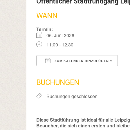
Öffentlicher Stadtrundgang Le
WANN
Termin:
06. Juni 2026
11:00 - 12:30
ZUM KALENDER HINZUFÜGEN
ICS herunterladen
Google Kalender
iCalendar
Office 365
Outlook Live
BUCHUNGEN
Buchungen geschlossen
Diese Stadtführung ist ideal für alle Leipzig
Besucher, die sich einen ersten und bleib