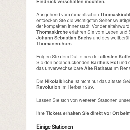
Eindruck verschaffen möchten.
Ausgehend vom romantischen
Thomaskirch
entdecken Sie die wichtigsten Sehenswürdig
der kompakten Innenstadt. Vor der altehrwür
Thomaskirche
erfahren Sie vom Leben und 
Johann Sebastian Bachs
und des weltberü
Thomanerchors
.
Folgen Sie dem Duft eines der
ältesten Kaf
Sie den beeindruckenden
Barthels Hof
und d
das unverwechselbare
Alte Rathaus
im Rena
Die
Nikolaikirche
ist nicht nur das älteste G
Revolution
im Herbst 1989.
Lassen Sie sich von weiteren Stationen unse
Ihre Tickets erhalten Sie direkt vor Ort bei
Einige Stationen