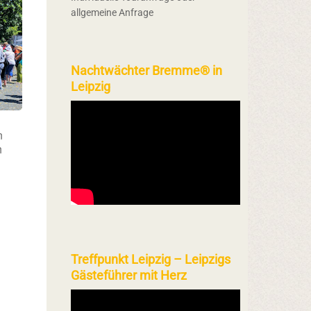
allgemeine Anfrage
Nachtwächter Bremme® in
Leipzig
n
h
Treffpunkt Leipzig – Leipzigs
Gästeführer mit Herz