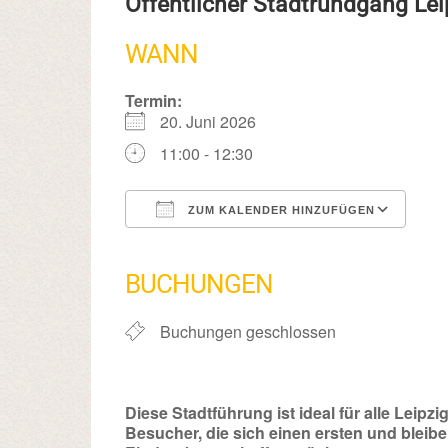
Öffentlicher Stadtrundgang Le
WANN
Termin:
20. Juni 2026
11:00 - 12:30
ZUM KALENDER HINZUFÜGEN
ICS herunterladen
Google Kalender
iCalendar
Office 365
Outlook Live
BUCHUNGEN
Buchungen geschlossen
Diese Stadtführung ist ideal für alle Leipzig
Besucher, die sich einen ersten und bleib