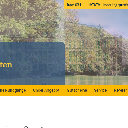
Info: 0341 - 1497879
- kontakt(at)tref
iche Rundgänge
Unser Angebot
Gutscheine
Service
Refere