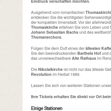
Eindruck verschaffen möchten.
Ausgehend vom romantischen
Thomaskirch
entdecken Sie die wichtigsten Sehenswürdig
der kompakten Innenstadt. Vor der altehrwür
Thomaskirche
erfahren Sie vom Leben und 
Johann Sebastian Bachs
und des weltberü
Thomanerchors
.
Folgen Sie dem Duft eines der
ältesten Kaf
Sie den beeindruckenden
Barthels Hof
und d
das unverwechselbare
Alte Rathaus
im Rena
Die
Nikolaikirche
ist nicht nur das älteste G
Revolution
im Herbst 1989.
Lassen Sie sich von weiteren Stationen unse
Ihre Tickets erhalten Sie direkt vor Ort bei
Einige Stationen