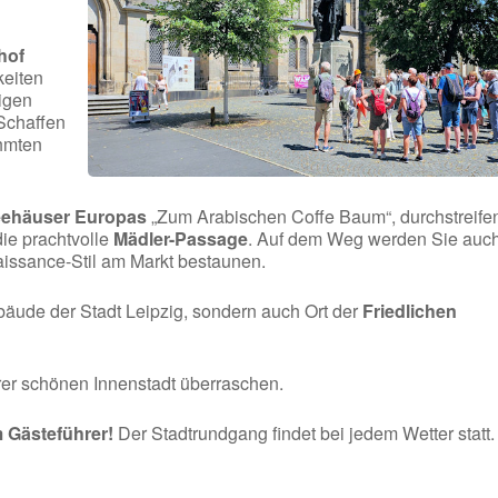
hof
keiten
digen
Schaffen
hmten
feehäuser Europas
„Zum Arabischen Coffe Baum“, durchstreife
ie prachtvolle
Mädler-Passage
. Auf dem Weg werden Sie auc
issance-Stil am Markt bestaunen.
ebäude der Stadt Leipzig, sondern auch Ort der
Friedlichen
rer schönen Innenstadt überraschen.
m Gästeführer!
Der Stadtrundgang findet bei jedem Wetter statt.