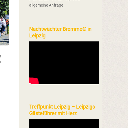
allgemeine Anfrage
Nachtwächter Bremme® in
Leipzig
n
h
Treffpunkt Leipzig – Leipzigs
Gästeführer mit Herz