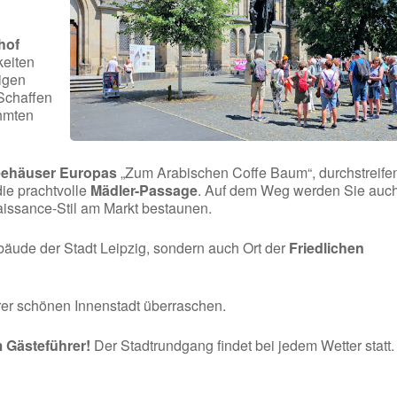
hof
keiten
digen
Schaffen
hmten
feehäuser Europas
„Zum Arabischen Coffe Baum“, durchstreife
ie prachtvolle
Mädler-Passage
. Auf dem Weg werden Sie auc
issance-Stil am Markt bestaunen.
ebäude der Stadt Leipzig, sondern auch Ort der
Friedlichen
rer schönen Innenstadt überraschen.
m Gästeführer!
Der Stadtrundgang findet bei jedem Wetter statt.