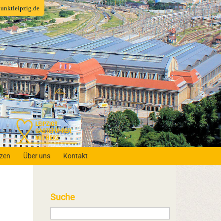
fpunktleipzig.de
nzen
Über uns
Kontakt
Suche