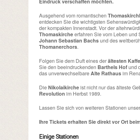
Eindruck verschaffen möchten.
Ausgehend vom romantischen
Thomaskirch
entdecken Sie die wichtigsten Sehenswürdig
der kompakten Innenstadt. Vor der altehrwür
Thomaskirche
erfahren Sie vom Leben und 
Johann Sebastian Bachs
und des weltberü
Thomanerchors
.
Folgen Sie dem Duft eines der
ältesten Kaf
Sie den beeindruckenden
Barthels Hof
und d
das unverwechselbare
Alte Rathaus
im Rena
Die
Nikolaikirche
ist nicht nur das älteste G
Revolution
im Herbst 1989.
Lassen Sie sich von weiteren Stationen unse
Ihre Tickets erhalten Sie direkt vor Ort bei
Einige Stationen