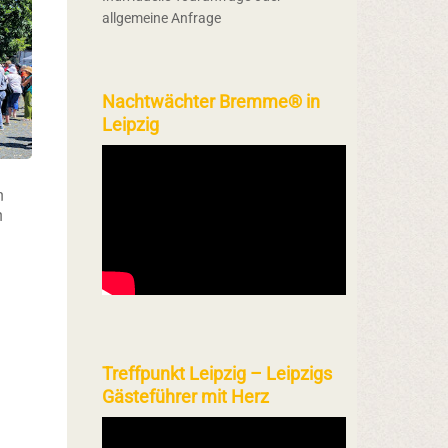
allgemeine Anfrage
Nachtwächter Bremme® in
Leipzig
n
h
Treffpunkt Leipzig – Leipzigs
Gästeführer mit Herz