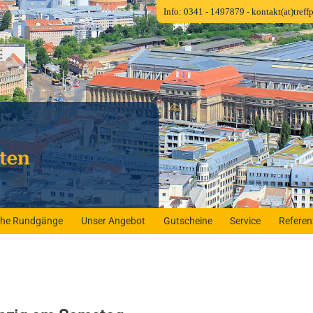
Info: 0341 - 1497879
- kontakt(at)tref
iche Rundgänge
Unser Angebot
Gutscheine
Service
Refere