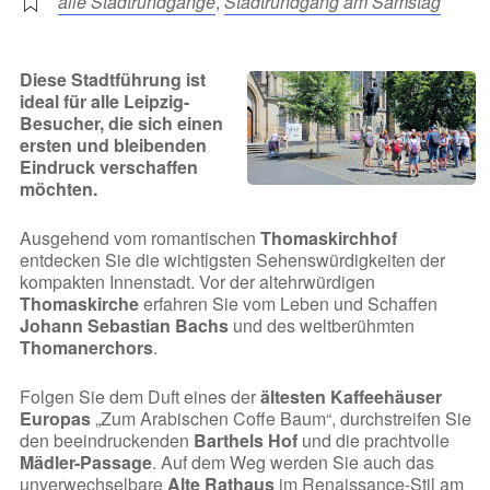
alle Stadtrundgänge
,
Stadtrundgang am Samstag
Diese Stadtführung ist
ideal für alle Leipzig-
Besucher, die sich einen
ersten und bleibenden
Eindruck verschaffen
möchten.
Ausgehend vom romantischen
Thomaskirchhof
entdecken Sie die wichtigsten Sehenswürdigkeiten der
kompakten Innenstadt. Vor der altehrwürdigen
Thomaskirche
erfahren Sie vom Leben und Schaffen
Johann Sebastian Bachs
und des weltberühmten
Thomanerchors
.
Folgen Sie dem Duft eines der
ältesten Kaffeehäuser
Europas
„Zum Arabischen Coffe Baum“, durchstreifen Sie
den beeindruckenden
Barthels Hof
und die prachtvolle
Mädler-Passage
. Auf dem Weg werden Sie auch das
unverwechselbare
Alte Rathaus
im Renaissance-Stil am