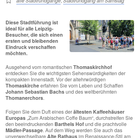
alle Stadtrundgänge
,
Stadtrundgang am Samstag
Diese Stadtführung ist
ideal für alle Leipzig-
Besucher, die sich einen
ersten und bleibenden
Eindruck verschaffen
möchten.
Ausgehend vom romantischen
Thomaskirchhof
entdecken Sie die wichtigsten Sehenswürdigkeiten der
kompakten Innenstadt. Vor der altehrwürdigen
Thomaskirche
erfahren Sie vom Leben und Schaffen
Johann Sebastian Bachs
und des weltberühmten
Thomanerchors
.
Folgen Sie dem Duft eines der
ältesten Kaffeehäuser
Europas
„Zum Arabischen Coffe Baum“, durchstreifen Sie
den beeindruckenden
Barthels Hof
und die prachtvolle
Mädler-Passage
. Auf dem Weg werden Sie auch das
unverwechselbare
Alte Rathaus
im Renaissance-Stil am