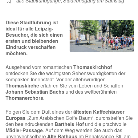
alle Stadtrundgänge
,
Stadtrundgang am Samstag
Diese Stadtführung ist
ideal für alle Leipzig-
Besucher, die sich einen
ersten und bleibenden
Eindruck verschaffen
möchten.
Ausgehend vom romantischen
Thomaskirchhof
entdecken Sie die wichtigsten Sehenswürdigkeiten der
kompakten Innenstadt. Vor der altehrwürdigen
Thomaskirche
erfahren Sie vom Leben und Schaffen
Johann Sebastian Bachs
und des weltberühmten
Thomanerchors
.
Folgen Sie dem Duft eines der
ältesten Kaffeehäuser
Europas
„Zum Arabischen Coffe Baum“, durchstreifen Sie
den beeindruckenden
Barthels Hof
und die prachtvolle
Mädler-Passage
. Auf dem Weg werden Sie auch das
unverwechselbare
Alte Rathaus
im Renaissance-Stil am