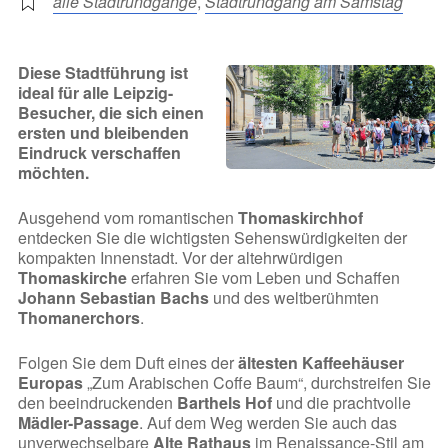
alle Stadtrundgänge
,
Stadtrundgang am Samstag
Diese Stadtführung ist
ideal für alle Leipzig-
Besucher, die sich einen
ersten und bleibenden
Eindruck verschaffen
möchten.
Ausgehend vom romantischen
Thomaskirchhof
entdecken Sie die wichtigsten Sehenswürdigkeiten der
kompakten Innenstadt. Vor der altehrwürdigen
Thomaskirche
erfahren Sie vom Leben und Schaffen
Johann Sebastian Bachs
und des weltberühmten
Thomanerchors
.
Folgen Sie dem Duft eines der
ältesten Kaffeehäuser
Europas
„Zum Arabischen Coffe Baum“, durchstreifen Sie
den beeindruckenden
Barthels Hof
und die prachtvolle
Mädler-Passage
. Auf dem Weg werden Sie auch das
unverwechselbare
Alte Rathaus
im Renaissance-Stil am