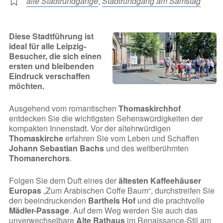
alle Stadtrundgänge
,
Stadtrundgang am Samstag
Diese Stadtführung ist
ideal für alle Leipzig-
Besucher, die sich einen
ersten und bleibenden
Eindruck verschaffen
möchten.
Ausgehend vom romantischen
Thomaskirchhof
entdecken Sie die wichtigsten Sehenswürdigkeiten der
kompakten Innenstadt. Vor der altehrwürdigen
Thomaskirche
erfahren Sie vom Leben und Schaffen
Johann Sebastian Bachs
und des weltberühmten
Thomanerchors
.
Folgen Sie dem Duft eines der
ältesten Kaffeehäuser
Europas
„Zum Arabischen Coffe Baum“, durchstreifen Sie
den beeindruckenden
Barthels Hof
und die prachtvolle
Mädler-Passage
. Auf dem Weg werden Sie auch das
unverwechselbare
Alte Rathaus
im Renaissance-Stil am