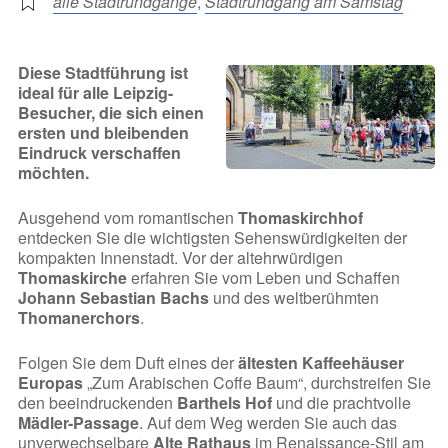
alle Stadtrundgänge
,
Stadtrundgang am Samstag
Diese Stadtführung ist
ideal für alle Leipzig-
Besucher, die sich einen
ersten und bleibenden
Eindruck verschaffen
möchten.
Ausgehend vom romantischen
Thomaskirchhof
entdecken Sie die wichtigsten Sehenswürdigkeiten der
kompakten Innenstadt. Vor der altehrwürdigen
Thomaskirche
erfahren Sie vom Leben und Schaffen
Johann Sebastian Bachs
und des weltberühmten
Thomanerchors
.
Folgen Sie dem Duft eines der
ältesten Kaffeehäuser
Europas
„Zum Arabischen Coffe Baum“, durchstreifen Sie
den beeindruckenden
Barthels Hof
und die prachtvolle
Mädler-Passage
. Auf dem Weg werden Sie auch das
unverwechselbare
Alte Rathaus
im Renaissance-Stil am