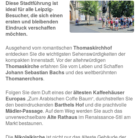
Diese Stadtführung ist
ideal für alle Leipzig-
Besucher, die sich einen
ersten und bleibenden
Eindruck verschaffen
möchten.
Ausgehend vom romantischen
Thomaskirchhof
entdecken Sie die wichtigsten Sehenswürdigkeiten der
kompakten Innenstadt. Vor der altehrwürdigen
Thomaskirche
erfahren Sie vom Leben und Schaffen
Johann Sebastian Bachs
und des weltberühmten
Thomanerchors
.
Folgen Sie dem Duft eines der
ältesten Kaffeehäuser
Europas
„Zum Arabischen Coffe Baum“, durchstreifen Sie
den beeindruckenden
Barthels Hof
und die prachtvolle
Mädler-Passage
. Auf dem Weg werden Sie auch das
unverwechselbare
Alte Rathaus
im Renaissance-Stil am
Markt bestaunen.
Die
Nikolaikirche
ist nicht nur das älteste Gebäude der