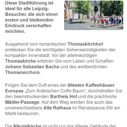
Diese Stadtführung ist
ideal für alle Leipzig-
Besucher, die sich einen
ersten und bleibenden
Eindruck verschaffen
möchten.
Ausgehend vom romantischen
Thomaskirchhof
entdecken Sie die wichtigsten Sehenswürdigkeiten der
kompakten Innenstadt. Vor der altehrwürdigen
Thomaskirche
erfahren Sie vom Leben und Schaffen
Johann Sebastian Bachs
und des weltberühmten
Thomanerchors
.
Folgen Sie dem Duft eines der
ältesten Kaffeehäuser
Europas
„Zum Arabischen Coffe Baum“, durchstreifen Sie
den beeindruckenden
Barthels Hof
und die prachtvolle
Mädler-Passage
. Auf dem Weg werden Sie auch das
unverwechselbare
Alte Rathaus
im Renaissance-Stil am
Markt bestaunen.
Die
Nikolaikirche
ist nicht nur das älteste Gebäude der