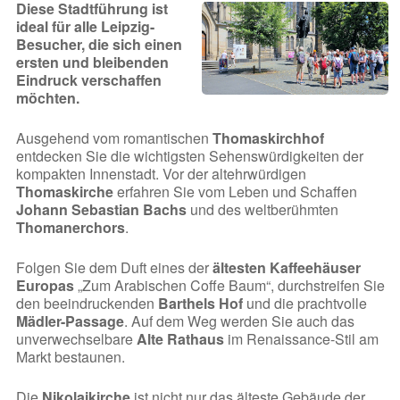
Diese Stadtführung ist
ideal für alle Leipzig-
Besucher, die sich einen
ersten und bleibenden
Eindruck verschaffen
möchten.
Ausgehend vom romantischen
Thomaskirchhof
entdecken Sie die wichtigsten Sehenswürdigkeiten der
kompakten Innenstadt. Vor der altehrwürdigen
Thomaskirche
erfahren Sie vom Leben und Schaffen
Johann Sebastian Bachs
und des weltberühmten
Thomanerchors
.
Folgen Sie dem Duft eines der
ältesten Kaffeehäuser
Europas
„Zum Arabischen Coffe Baum“, durchstreifen Sie
den beeindruckenden
Barthels Hof
und die prachtvolle
Mädler-Passage
. Auf dem Weg werden Sie auch das
unverwechselbare
Alte Rathaus
im Renaissance-Stil am
Markt bestaunen.
Die
Nikolaikirche
ist nicht nur das älteste Gebäude der