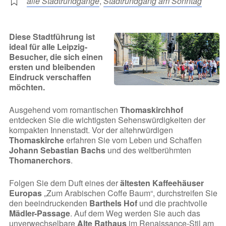
alle Stadtrundgänge
,
Stadtrundgang am Sonntag
Diese Stadtführung ist
ideal für alle Leipzig-
Besucher, die sich einen
ersten und bleibenden
Eindruck verschaffen
möchten.
Ausgehend vom romantischen
Thomaskirchhof
entdecken Sie die wichtigsten Sehenswürdigkeiten der
kompakten Innenstadt. Vor der altehrwürdigen
Thomaskirche
erfahren Sie vom Leben und Schaffen
Johann Sebastian Bachs
und des weltberühmten
Thomanerchors
.
Folgen Sie dem Duft eines der
ältesten Kaffeehäuser
Europas
„Zum Arabischen Coffe Baum“, durchstreifen Sie
den beeindruckenden
Barthels Hof
und die prachtvolle
Mädler-Passage
. Auf dem Weg werden Sie auch das
unverwechselbare
Alte Rathaus
im Renaissance-Stil am